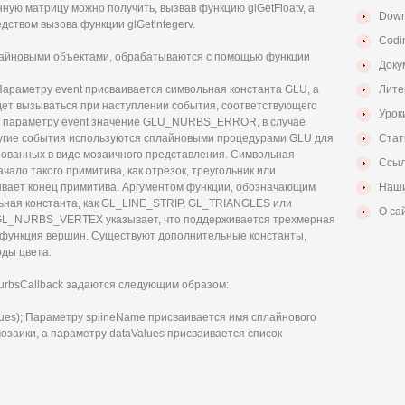
ную матрицу можно получить, вызвав функцию glGetFloatv, а
Down
дством вызова функции glGetlntegerv.
Codi
лайновыми объектами, обрабатываются с помощью функции
Доку
; Параметру event присваивается символьная константа GLU, а
Лите
дет вызываться при наступлении события, соответствующего
Урок
ть параметру event значение GLU_NURBS_ERROR, в случае
ругие события используются сплайновыми процедурами GLU для
Стат
рованных в виде мозаичного представления. Символьная
Ссыл
ло такого примитива, как отрезок, треугольник или
вает конец примитива. Аргументом функции, обозначающим
Наши
льная константа, как GL_LINE_STRIP, GL_TRIANGLES или
О са
GL_NURBS_VERTEX указывает, что поддерживается трехмерная
 функция вершин. Существуют дополнительные константы,
оды цвета.
rbsCallback задаются следующим образом:
lues); Параметру splineName присваивается имя сплайнового
озаики, а параметру dataValues присваивается список