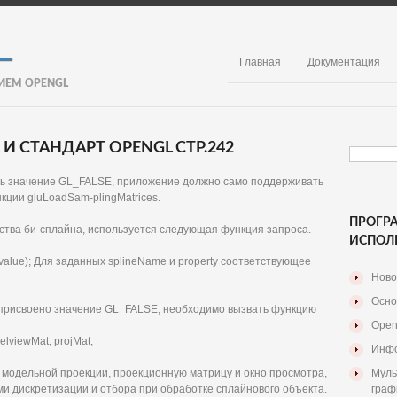
Главная
Документация
ИЕМ OPENGL
 СТАНДАРТ OPENGL СТР.242
ть значение GL_FALSE, приложение должно само поддерживать
ции gluLoadSam-plingMatrices.
ПРОГР
ства би-сплайна, используется следующая функция запроса.
ИСПОЛ
, value); Для заданных splineName и property соответствующее
Ново
Осно
рисвоено значение GL_FALSE, необходимо вызвать функцию
Open
lviewMat, projMat,
Инфо
у модельной проекции, проекционную матрицу и окно просмотра,
Муль
и дискретизации и отбора при обработке сплайнового объекта.
граф