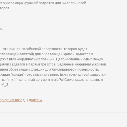
ых обрезающих функций задается для би-сплайновой
торов.
de,
 - это имя би-сплайновой поверхности, которая будет
 плавающей запятой) для обрезающей кривой задается в
ержит nPts координатных позиций. Целочисленный сдвиг между
ями задается в параметре stride. Заданные координаты кривой
ейной обрезающей функции для би-сплайновой поверхности.
ющая “кривая” - это ломаная линия. Если точки кривой задаются
е (и, v, h), конечный аргумент в gluPwlCurve задается равным
IM_3.
ернуться назад |
| далее ⇒