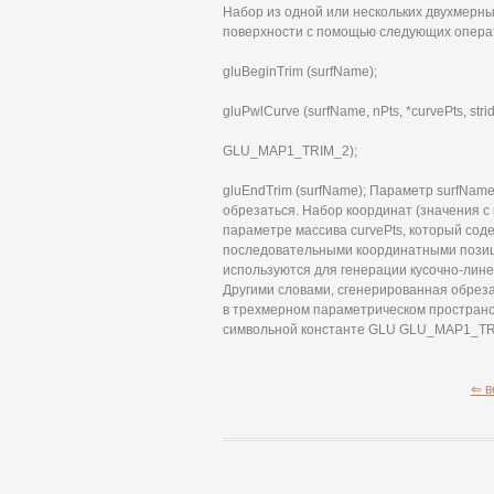
Набор из одной или нескольких двухмерн
поверхности с помощью следующих опера
gluBeginTrim (surfName);
gluPwlCurve (surfName, nPts, *curvePts, stri
GLU_MAP1_TRIM_2);
gluEndTrim (surfName); Параметр surfName
обрезаться. Набор координат (значения с
параметре массива curvePts, который сод
последовательными координатными позици
используются для генерации кусочно-лин
Другими словами, сгенерированная обреза
в трехмерном параметрическом пространств
символьной константе GLU GLU_MAP1_TR
⇐ в