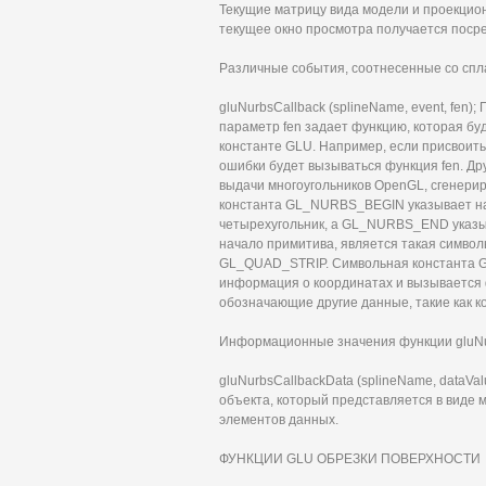
Текущие матрицу вида модели и проекцион
текущее окно просмотра получается посре
Различные события, соотнесенные со сп
gluNurbsCallback (splineName, event, fen)
параметр fen задает функцию, которая бу
константе GLU. Например, если присвои
ошибки будет вызываться функция fen. Д
выдачи многоугольников OpenGL, сгенери
константа GL_NURBS_BEGIN указывает нача
четырехугольник, a GL_NURBS_END указы
начало примитива, является такая симво
GL_QUAD_STRIP. Символьная константа 
информация о координатах и вызывается
обозначающие другие данные, такие как к
Информационные значения функции gluNu
gluNurbsCallbackData (splineName, dataVa
объекта, который представляется в виде м
элементов данных.
ФУНКЦИИ GLU ОБРЕЗКИ ПОВЕРХНОСТИ