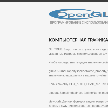
ПРОГРАМИРОВАНИЕ С ИСПОЛЬЗОВАН
КОМПЬЮТЕРНАЯ ГРАФИКА И
GL_TRUE. В противном случае, если зада
указанные матрицы с использованием функ
Чтобы определить текущее значение свой
gluGetNurbsProperty (splineName, property
значение возвращается в параметр value.
Если свойству GLU_AUTO_LOAD_MATRIX п
gluLoadSamplingMatrices (splineName, mode
viewport); Данная функция задает матриц
которые будут использоваться процедурам