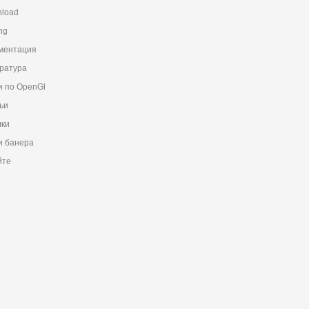
load
ng
ментация
ратура
и по OpenGl
ьи
ки
 банера
йте