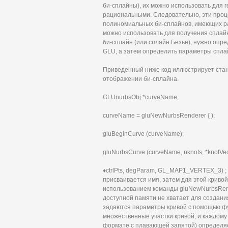
би-сплайны), их можно использовать для 
рациональными. Следовательно, эти про
полиномиальных би-сплайнов, имеющих р
можно использовать для получения сплай
би-сплайн (или сплайн Безье), нужно опр
GLU, а затем определить параметры спла
Приведенный ниже код иллюстрирует ста
отображении би-сплайна.
GLUnurbsObj *curveName;
curveName = gluNewNurbsRenderer { );
gluBeginCurve (curveName);
gluNurbsCurve (curveName, nknots, *knotVecto
♦ctrlPts, degParam, GL_MAP1_VERTEX_3) ; 
присваивается имя, затем для этой крив
использованием команды gluNewNurbsRend
доступной памяти не хватает для создани
задаются параметры кривой с помощью фу
множественные участки кривой, и каждому 
формате с плавающей запятой) определяе