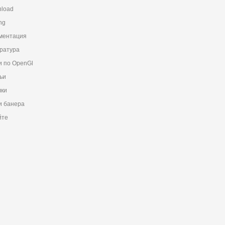
load
ng
ментация
ратура
и по OpenGl
ьи
ки
 банера
йте