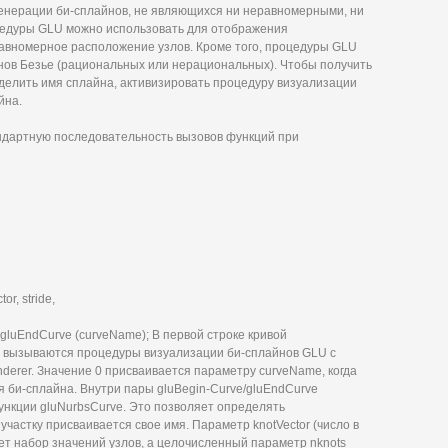
генерации би-сплайнов, не являющихся ни неравномерными, ни
цедуры GLU можно использовать для отображения
авномерное расположение узлов. Кроме того, процедуры GLU
нов Безье (рациональных или нерациональных). Чтобы получить
еделить имя сплайна, активизировать процедуру визуализации
йна.
ндартную последовательность вызовов функций при
r, stride,
gluEndCurve (curveName); В первой строке кривой
ой вызываются процедуры визуализации би-сплайнов GLU с
erer. Значение 0 присваивается параметру curveName, когда
я би-сплайна. Внутри пары gluBegin-Curve/gluEndCurve
нкции gluNurbsCurve. Это позволяет определять
участку присваивается свое имя. Параметр knotVector (число в
т набор значений узлов, а целочисленный параметр nknots