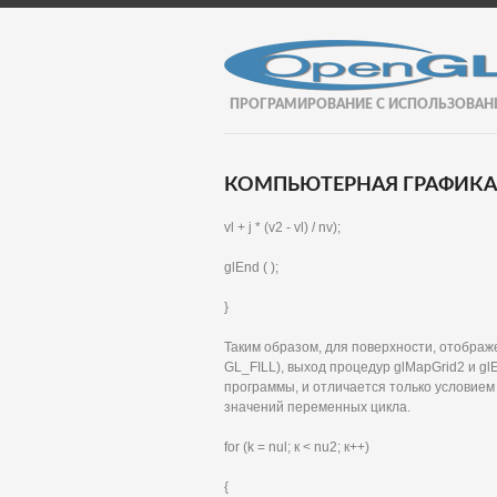
ПРОГРАМИРОВАНИЕ С ИСПОЛЬЗОВАН
КОМПЬЮТЕРНАЯ ГРАФИКА И
vl + j * (v2 - vl) / nv);
glEnd ( );
}
Таким образом, для поверхности, отображ
GL_FILL), выход процедур glMapGrid2 и gl
программы, и отличается только условием
значений переменных цикла.
for (k = nul; к < nu2; к++)
{