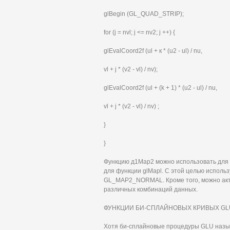
glBegin (GL_QUAD_STRIР);
for (j = nvl; j <= nv2; j ++) {
glEvalCoord2f (ul + к * (u2 - ul) / nu,
vl + j * (v2 - vl) / nv);
glEvalCoord2f (ul + (k + 1) * (u2 - ul) / nu,
vl + j * (v2 - vl) / nv) ;
}
}
Функцию д1Мар2 можно использовать для 
для функции glMapl. С этой целью испол
GL_MAP2_NORMAL. Кроме того, можно акт
различных комбинаций данных.
ФУНКЦИИ БИ-СПЛАЙНОВЫХ КРИВЫХ GL
Хотя би-сплайновые процедуры GLU наз