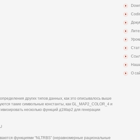
Down
Codi
Доку
Лите
Урок
Стат
Ссыл
Наши
О са
определения других типов данных, как это описывалось выше
ьзуются такие символьные константы, как GL_MAP2_COLOR_4 и
ивизировать несколько функций д1Мар2 для генерации
U
ываются функциями “NLTRBS” (неравномерные рациональные