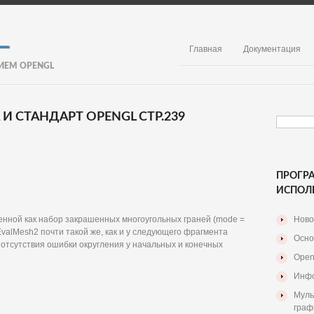
Главная
Документация
ИЕМ OPENGL
 СТАНДАРТ OPENGL СТР.239
ПРОГР
ИСПОЛ
енной как набор закрашенных многоугольных граней (mode =
Ново
EvalMesh2 почти такой же, как и у следующего фрагмента
Осно
 отсутствия ошибки округления у начальных и конечных
Open
Инфо
Муль
граф