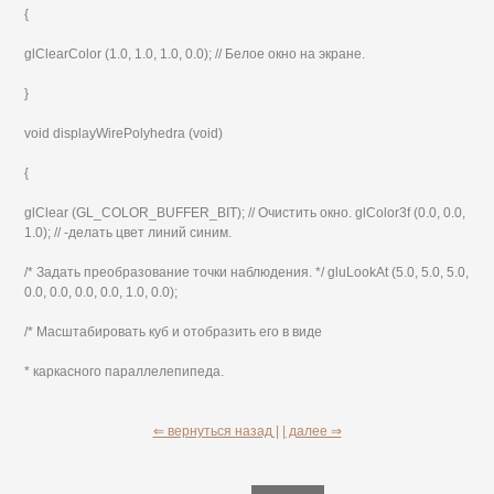
{
glClearColor (1.0, 1.0, 1.0, 0.0); // Белое окно на экране.
}
void displayWirePolyhedra (void)
{
glClear (GL_COLOR_BUFFER_BIT); // Очистить окно. glColor3f (0.0, 0.0,
1.0); // -делать цвет линий синим.
/* Задать преобразование точки наблюдения. */ gluLookAt (5.0, 5.0, 5.0,
0.0, 0.0, 0.0, 0.0, 1.0, 0.0);
/* Масштабировать куб и отобразить его в виде
* каркасного параллелепипеда.
⇐ вернуться назад |
| далее ⇒