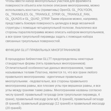
Чтобы ввести набор многоугольных участков для фрагмента
поверхности объекта или полное описание многогранника, можно
использовать константы (примитивы) OpenGL GL_POLYGON,
GL_TRIANGLES, GL_TRIANGLE_STRIP, GL_TRIANGLE_FAN,
GL_QUADS и GL_QUAD_STRIP. Таким образом можно, например,
представить боковую поверхность цилиндра в виде мозаичной
структуры с помощью четырехугольной полоски. Аналогично все
стороны параллелограмма можно описать набором многоугольников,
а все грани треугольной пирамиды задать с помощью набора
связанных треугольных поверхностей.
ФУНКЦИИ GLUT ПРАВИЛЬНЫХ МНОГОГРАННИКОВ
В процедурах библиотеки GLLTT предопределены некоторые
стандартные формы (пять правильных многогранников).
Отличительной особенностью данных многогранников, также
называемых телами Платона, является то, что все грани любого
правильного многогранника - идентичные правильные
многоугольники. -ледовательно, все стороны правильного
многогранника равны, все плоские углы при вершинах равны, и все
углы между гранями также равны. Многогранники названы согласно
числу граней: правильный тетраэдр (или треугольная пирамида, 4
грани), правильный гексаэдр (или куб, 6 граней), правильный октаэдр
(8 граней), правильный додекаэдр (12 граней) и правильный икосаэдр
(20 граней).