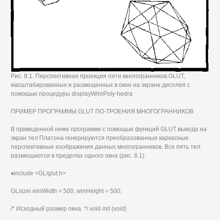
Рис. 8.1. Перспективная проекция пяти многогранников GLUT,
масштабированных и размещенных в окне на экране дисплея с
помощью процедуры displayWirePoly-hedra
ПРИМЕР ПРОГРАММЫ GLUT ПО-ТРОЕНИЯ МНОГОГРАННИКОВ
В приведенной ниже программе с помощью функций GLUT вывода на
экран тел Платона генерируются преобразованные каркасные
перспективные изображения данных многогранников. Все пять тел
размещаются в пределах одного окна (рис. 8.1).
♦include <GL/glut.h>
GLsizei winWidth = 500, winHeight = 500;
/* Исходный размер окна. */ void init (void)