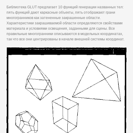
Библиотека GLUT предлагает 10 функций генерации названных тел:
пять функций дают каркасные объекты, пять отображают грани
многогранников как затененные закрашенные области.
Характеристики закрашиваемой области определяются свойствами
материала и условиями освещения, заданными для сцены. Все
правильные многогранники описываются в модельных координатах,
так что все они центрированы в начале внешней системы координат.