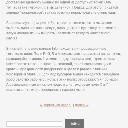
достаточно щелкнуть мышью по одной из доступных точек. Она
тотчас станет черной, т. е. выделенной. Правда, для этого придется
хорошо "прицелиться", так как точки на переключателе очень малы.
В нашем случае (см. рис. 4.6) в качестве точки отсчета мы можем
выбрать либо верхнюю левую, либо центральную точку фрагмента.
Какую именно из них выбрать - зависит от каждого конкретного
случая.
В нижней половине панели Info находятся информационные
текстовые поля. Поля R, G, В и А показывают параметры цвета точки,
находящейся в данный момент под курсором мыши, - долю в этом
цвете соответственно красной, зеленой, синей составляющих и
уровень прозрачности (подробнее о цвете и работе с ним мы
поговорим в главе 6). Если под курсором мыши находится свободное
пространство рабочего листа, в этих полях отображаются прочерки.
А расположенные в нижнем правом углу текстовые поля X и Y
показывают текущие координаты курсора мыши.
⇐ вернуться назад |
| далее ⇒