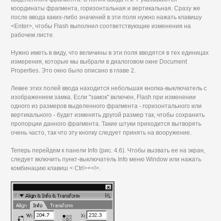
координаты фрагмента, горизонтальная и вертикальная. Сразу же
после ввода каких-либо значений в эти поля нужно нажать клавишу
<Enter>, чтобы Flash выполнил соответствующие изменения на
рабочем листе.
Нужно иметь в виду, что величины в эти поля вводятся в тех единицах
измерения, которые мы выбрали в диалоговом окне Document
Properties. Это окно было описано в главе 2.
Левее этих полей ввода находится небольшая кнопка-выключатель с
изображением замка. Если "замок" включен, Flash при изменении
одного из размеров выделенного фрагмента - горизонтального или
вертикального - будет изменять другой размер так, чтобы сохранить
пропорции данного фрагмента. Такие штуки приходится вытворять
очень часто, так что эту кнопку следует принять на вооружение.
Теперь перейдем к панели Info (рис. 4.6). Чтобы вызвать ее на экран,
следует включить пункт-выключатель Info меню Window или нажать
комбинацию клавиш < Ctrl>+<!>.