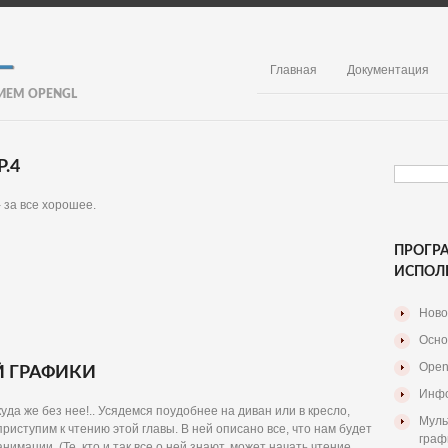
Главная
Документация
ИЕМ OPENGL
.4
 за все хорошее.
ПРОГР
ИСПОЛ
Ново
Осно
Open
 ГРАФИКИ
Инфо
куда же без нее!.. Усядемся поудобнее на диван или в кресло,
Муль
приступим к чтению этой главы. В ней описано все, что нам будет
граф
имации. (Те, кто и так все о ней знают, может начать чтение