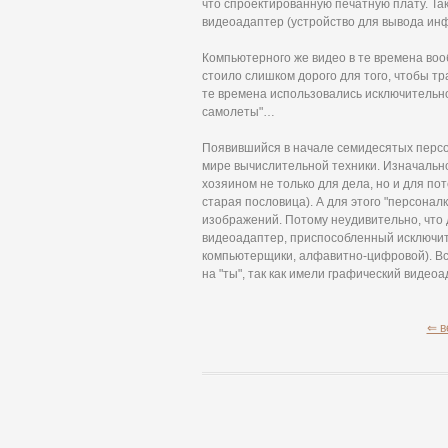
что спроектированную печатную плату. Та
видеоадаптер (устройство для вывода ин
Компьютерного же видео в те времена воо
стоило слишком дорого для того, чтобы тр
те времена использовались исключительно 
самолеты"…
Появившийся в начале семидесятых перс
мире вычислительной техники. Изначально
хозяином не только для дела, но и для поте
старая пословица). А для этого "персона
изображений. Потому неудивительно, что
видеоадаптер, приспособленный исключит
компьютерщики, алфавитно-цифровой). Вс
на "ты", так как имели графический видеоа
⇐ в