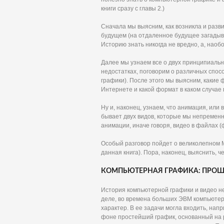
книги сразу с главы 2.)
Сначала мы выясним, как возникла и разв
будущем (на отдаленное будущее загадыват
Историю знать никогда не вредно, а, наобо
Далее мы узнаем все о двух принципиальн
недостатках, поговорим о различных спо
графики). После этого мы выясним, каки
Интернете и какой формат в каком случае
Ну и, наконец, узнаем, что анимация, или 
бывает двух видов, которые мы непремен
анимации, иначе говоря, видео в файлах (
Особый разговор пойдет о великолепном M
данная книга). Пора, наконец, выяснить, ч
КОМПЬЮТЕРНАЯ ГРАФИКА: ПРОШ
История компьютерной графики и видео н
деле, во времена больших ЭВМ компьютер
характер. В ее задачи могла входить, на
фоне простейший график, основанный на р