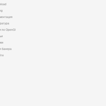
load
ng
ментация
ратура
и по OpenGl
ьи
ки
 банера
йте