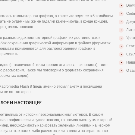
Down
Codi
ивалась компьютерная графика, а также что ждет ее в ближайшем
ь не будем - мы же не гадалки какие-нибудь, в конце концов).
Доку
рот, очень полезно.
Лите
о разных видах компьютерной графики, их достоинствах и
Урок
собах сохранения графической информации в файлах (форматах
Стат
е форматы применяются для распространения графики в
 применить.
Ссыл
Наши
видео (с технической точки зрения эти слова - синонимы), тоже
но рассмотрим. Также мы поговорим о форматах сохранения
О са
форматах видео).
acromedia Flash 8 (ведь именно этому пакету и посвящена
ем же он так хорош.
ЛОЕ И НАСТОЯЩЕЕ
еотделима от истории персональных компьютеров. В самом
ная графика если и существовала, то носила чисто утилитарный
пример, необходимость нарисовать зелеными линиями на черном
езультатах каких-либо расчетов, или вывести на экран только