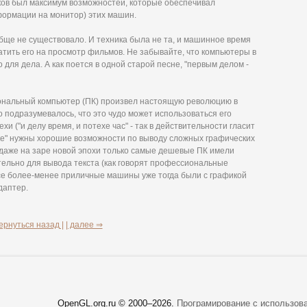
ков был максимум возможностей, которые обеспечивал
формации на монитор) этих машин.
бще не существовало. И техника была не та, и машинное время
атить его на просмотр фильмов. Не забывайте, что компьютеры в
для дела. А как поется в одной старой песне, "первым делом -
ональный компьютер (ПК) произвел настоящую революцию в
 подразумевалось, что это чудо может использоваться его
хи ("и делу время, и потехе час" - так в действительности гласит
лке" нужны хорошие возможности по выводу сложных графических
 даже на заре новой эпохи только самые дешевые ПК имели
ельно для вывода текста (как говорят профессиональные
е более-менее приличные машины уже тогда были с графикой
даптер.
ернуться назад |
| далее ⇒
OpenGL.org.ru © 2000–
2026.
Програмирование с использов