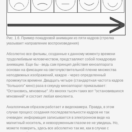
Рис. 1.6. Пример покадровой анимации из пяти кадров (стрелка
указывает направление воспроизведения)
Абсолютно все фильмы, созданные к данному моменту времени
трудолюбивым человечеством, представляют собой покадровую
анимацию. Еще бы - ведь сам принцип действия киноаппарата
основан на фиксации на светочувствительной пленке множества
неподвижных изображений, каждое - через определенный
промежуток времени. Двадцать четыре (стандартная частота кадров
"большого" кино) раза в секунду киноаппарат приказывает:
"Остановись, мгновенье". Из многих тысяч таких вот "остановившихся
мгновений" и состоит любая кинолента.
Аналогичным образом работает и видеокамера. Правда, в этом
случае процесс создания последовательности кадров не так
очевиден: информация записывается в электронном виде на
магнитный носитель, и невооруженным глазом ее не увидишь. Но,
можете поверить, здесь все абсолютно так же, как в случае с