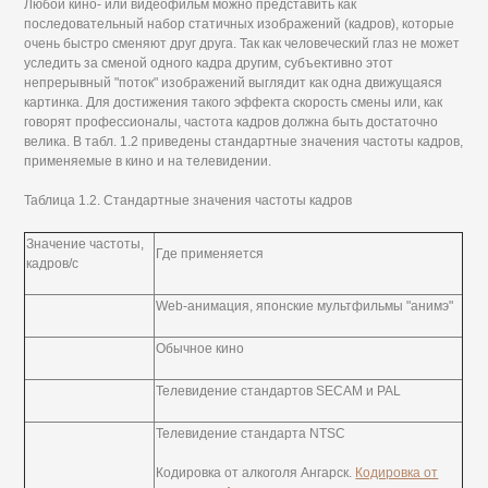
Любой кино- или видеофильм можно представить как
последовательный набор статичных изображений (кадров), которые
очень быстро сменяют друг друга. Так как человеческий глаз не может
уследить за сменой одного кадра другим, субъективно этот
непрерывный "поток" изображений выглядит как одна движущаяся
картинка. Для достижения такого эффекта скорость смены или, как
говорят профессионалы, частота кадров должна быть достаточно
велика. В табл. 1.2 приведены стандартные значения частоты кадров,
применяемые в кино и на телевидении.
Таблица 1.2. Стандартные значения частоты кадров
Значение частоты,
Где применяется
кадров/с
Web-анимация, японские мультфильмы "анимэ"
Обычное кино
Телевидение стандартов SECAM и PAL
Телевидение стандарта NTSC
Кодировка от алкоголя Ангарск.
Кодировка от