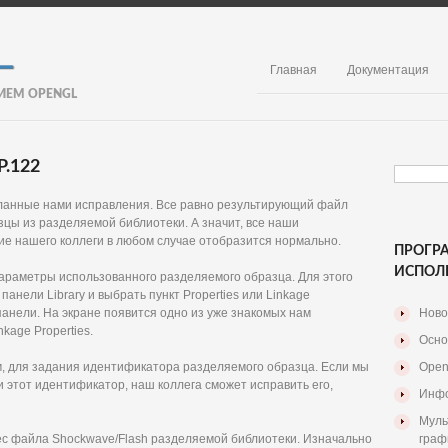
Главная
Документация
ИЕМ OPENGL
.122
еланные нами исправления. Все равно результирующий файл
зцы из разделяемой библиотеки. А значит, все наши
ие нашего коллеги в любом случае отобразится нормально.
ПРОГР
ИСПОЛ
араметры использованного разделяемого образца. Для этого
панели Library и выбрать пункт Properties или Linkage
панели. На экране появится одно из уже знакомых нам
Ново
nkage Properties.
Осно
ним, для задания идентификатора разделяемого образца. Если мы
Open
 этот идентификатор, наш коллега сможет исправить его,
Инфо
Муль
ес файла Shockwave/Flash разделяемой библиотеки. Изначально
граф