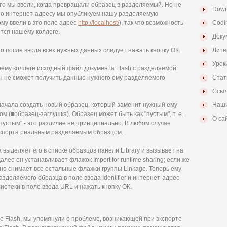
что мы ввели, когда превращали образец в разделяемый. Но не
Down
нно интернет-адресу мы опубликуем нашу разделяемую
ому ввели в это поле адрес
http://localhost/
), так что возможность
Codi
ится нашему коллеге.
Доку
что после ввода всех нужных данных следует нажать кнопку ОК.
Лите
Урок
оему коллеге исходный файл документа Flash с разделяемой
он не сможет получить данные нужного ему разделяемого
Стат
Ссыл
начала создать новый образец, который заменит нужный ему
Наши
 (■образец-заглушка). Образец может быть как "пустым", т. е.
О са
пустым" - это различие не принципиально. В любом случае
кспорта реальным разделяемым образцом.
а выделяет его в списке образцов панели Library и вызывает на
алее он устанавливает флажок Import for runtime sharing; если же
но снимает все остальные флажки группы Linkage. Теперь ему
зделяемого образца в поле ввода Identifier и интернет-адрес
отеки в поле ввода URL и нажать кнопку ОК.
еде Flash, мы упомянули о проблеме, возникающей при экспорте