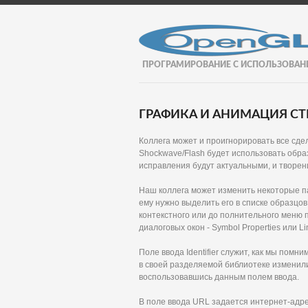
ПРОГРАМИРОВАНИЕ С ИСПОЛЬЗОВАН
ГРАФИКА И АНИМАЦИЯ СТР
Коллега может и проигнорировать все сд
Shockwave/Flash будет использовать обра
исправления будут актуальными, и творен
Наш коллега может изменить некоторые п
ему нужно выделить его в списке образцов 
контекстного или до полнительного меню 
диалоговых окон - Symbol Properties или Li
Поле ввода Identifier служит, как мы пом
в своей разделяемой библиотеке изменили
воспользовавшись данным полем ввода.
В поле ввода URL задается интернет-адр