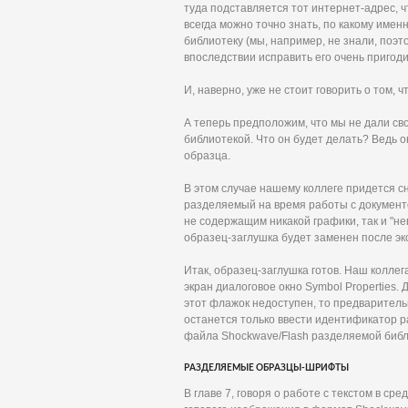
туда подставляется тот интернет-адрес, 
всегда можно точно знать, по какому име
библиотеку (мы, например, не знали, поэт
впоследствии исправить его очень пригод
И, наверно, уже не стоит говорить о том, 
А теперь предположим, что мы не дали св
библиотекой. Что он будет делать? Ведь 
образца.
В этом случае нашему коллеге придется с
разделяемый на время работы с документом
не содержащим никакой графики, так и "не
образец-заглушка будет заменен после э
Итак, образец-заглушка готов. Наш коллег
экран диалоговое окно Symbol Properties. Д
этот флажок недоступен, то предваритель
останется только ввести идентификатор ра
файла Shockwave/Flash разделяемой библи
РАЗДЕЛЯЕМЫЕ ОБРАЗЦЫ-ШРИФТЫ
В главе 7, говоря о работе с текстом в ср