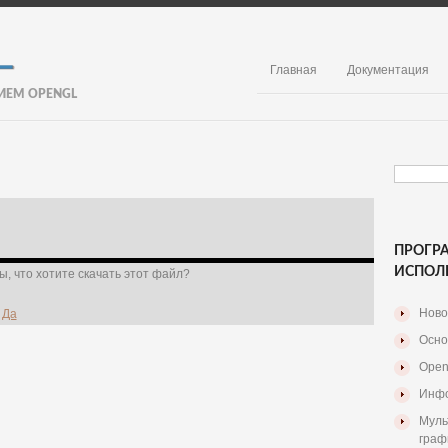
Главная
Документация
ИЕМ OPENGL
ПРОГР
ИСПОЛ
, что хотите скачать этот файл?
Ново
Да
Осно
Open
Инфо
Муль
граф