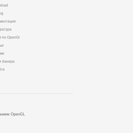
load
ng
ментация
ратура
и по OpenGl
ьи
ки
 банера
йте
анием OpenGL