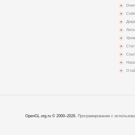
Down
Codi
Доку
Лите
Урок
Стат
Ссыл
Наши
О са
OpenGL.org.ru © 2000–
2026.
Програмирование с использов