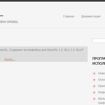
Главная
Документация
ИЕМ OPENGL
OpenGL. Содержит интерфейсы для OpenGL 1.2, GLU 1.2, GLUT
ПРОГР
Далее…
ИСПОЛ
Ново
Осно
Open
Инфо
Муль
граф