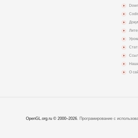
Down
Codi
Доку
Лите
Урок
Стат
Ссыл
Наши
О са
OpenGL.org.ru © 2000–
2026.
Програмирование с использов