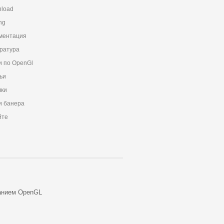
load
ng
ментация
ратура
и по OpenGl
ьи
ки
 банера
йте
анием OpenGL