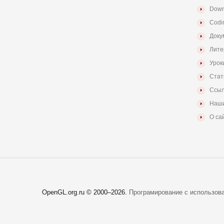
Down
Codi
Доку
Лите
Урок
Стат
Ссыл
Наши
О са
OpenGL.org.ru © 2000–
2026.
Програмирование с использов