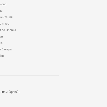
load
ng
ментация
ратура
и по OpenGl
ьи
ки
 банера
йте
анием OpenGL