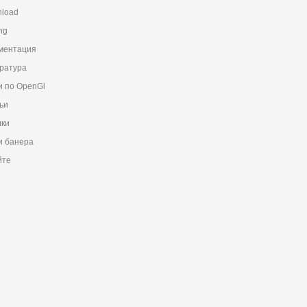
load
ng
ментация
ратура
и по OpenGl
ьи
ки
 банера
йте