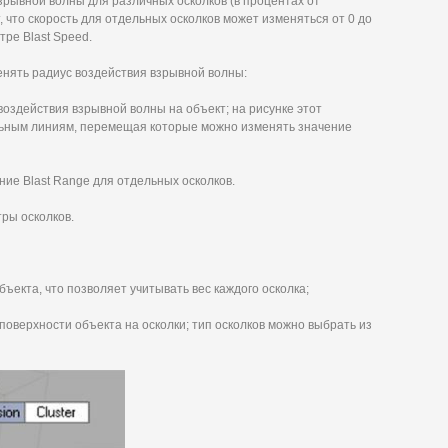
взрывной волны для различных осколков (в процентах от
 что скорость для отдельных осколков может изменяться от 0 до
тре Blast Speed.
нять радиус воздействия взрывной волны:
воздействия взрывной волны на объект; на рисунке этот
льным линиям, перемещая которые можно изменять значение
ение Blast Range для отдельных осколков.
тры осколков.
бъекта, что позволяет учитывать вес каждого осколка;
 поверхности объекта на осколки; тип осколков можно выбрать из