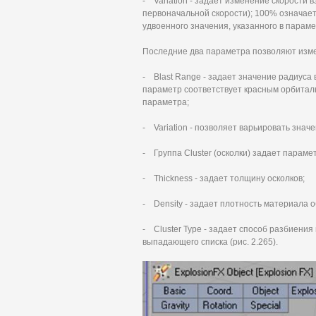
- Variation - задает изменение скорости 
первоначальной скорости); 100% означает,
удвоенного значения, указанного в параме
Последние два параметра позволяют изме
- Blast Range - задает значение радиуса 
параметр соответствует красным орбита
параметра;
- Variation - позволяет варьировать знач
- Группа Cluster (осколки) задает параме
- Thickness - задает толщину осколков;
- Density - задает плотность материала о
- Cluster Туре - задает способ разбиения
выпадающего списка (рис. 2.265).