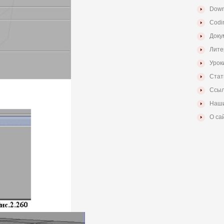
Down
Codi
Доку
Лите
Урок
Стат
Ссыл
Наши
О са