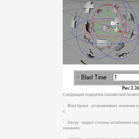
Следующая подгруппа параметров позволя
- Blast Speed - устанавливает значение с
с;
- Decay - задает степень ослабления ско
значения;