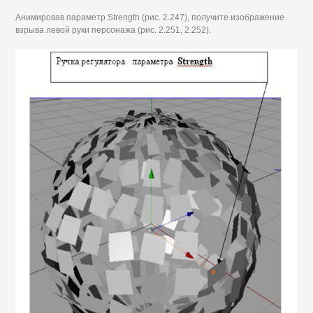
Анимировав параметр Strength (рис. 2.247), получите изображение
взрыва левой руки персонажа (рис. 2.251, 2.252).