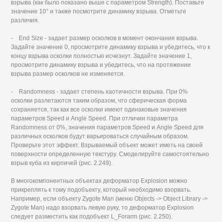
взрыва (как было показано выше с параметром Strength). Поставьте
значение 10° и также посмотрите динамику взрыва. Отметьте
различия.
- End Size - задает размер осколков в момент окончания взрыва.
Задайте значение 0, просмотрите динамику взрыва и убедитесь, что к
концу взрыва осколки полностью исчезнут. Задайте значение 1,
просмотрите динамику взрыва и убедитесь, что на протяжении
взрыва размер осколков не изменяется.
- Randomness - задает степень хаотичности взрыва. При 0%
осколки разлетаются таким образом, что сферическая форма
сохраняется, так как все осколки имеют одинаковые значения
параметров Speed и Angle Speed. При отличии параметра
Randomness от 0%, значения параметров Speed и Angle Speed для
различных осколков будут варьироваться случайным образом.
Проверьте этот эффект. Взрываемый объект может иметь на своей
поверхности определенную текстуру. Смоделируйте самостоятельно
взрыв куба из кирпичей (рис. 2.249).
В многокомпонентных объектах деформатор Explosion можно
прикреплять к тому подобъекту, который необходимо взорвать.
Например, если объекту Zygote Man (меню Objects -> Object Library ->
Zygote Man) надо взорвать левую руку, то деформатор Explosion
следует разместить как подобъект L_Forarm (рис. 2.250).