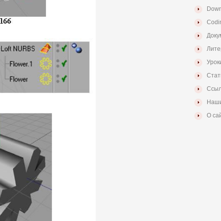
Down
Codi
Доку
Лите
Урок
Стат
Ссыл
Наши
О са