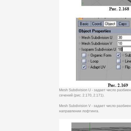
Mesh Subdivision U - задает число разбие
сечений (рис. 2.170, 2.171).
Mesh Subdivision V - задает число разбие
направлении лофтинга.