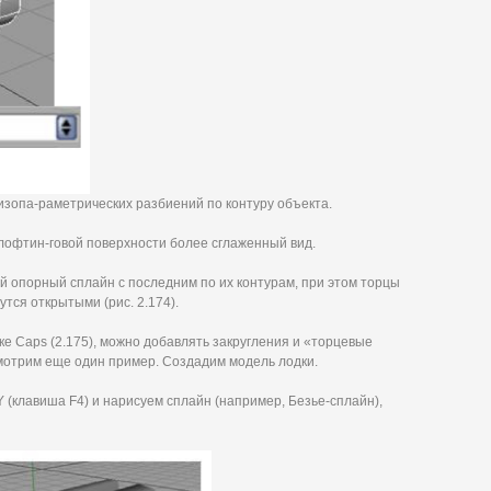
о изопа-раметрических разбиений по контуру объекта.
 лофтин-говой поверхности более сглаженный вид.
й опорный сплайн с последним по их контурам, при этом торцы
тся открытыми (рис. 2.174).
ке Caps (2.175), можно добавлять закругления и «торцевые
мотрим еще один пример. Создадим модель лодки.
 (клавиша F4) и нарисуем сплайн (например, Безье-сплайн),