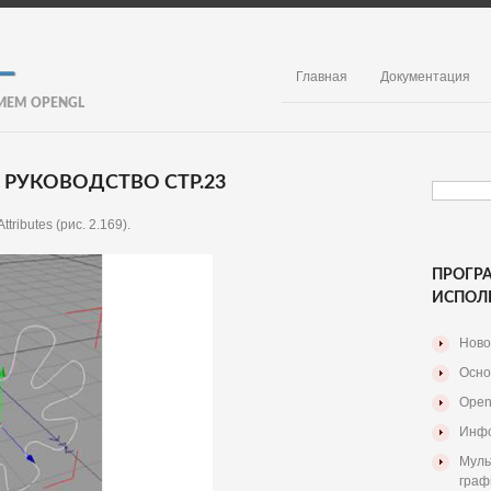
Главная
Документация
ИЕМ OPENGL
 РУКОВОДСТВО СТР.23
ibutes (рис. 2.169).
ПРОГР
ИСПОЛ
Ново
Осно
Open
Инфо
Муль
граф