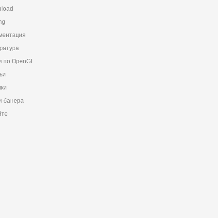
load
ng
ментация
ратура
и по OpenGl
ьи
ки
 банера
йте