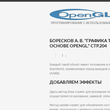
ПРОГРАМИРОВАНИЕ С ИСПОЛЬЗОВАН
БОРЕСКОВ А. В. "ГРАФИК
ОСНОВЕ OPENGL." СТР.204
} ;
Каждый такой объект имеет положение в пр
(transform), применяемое перед выводом 
(ААВВ).
ДОБАВЛЯЕМ ЭФФЕКТЫ
Здесь метод draw служит для рисования о
осуществляется рисование, камерой, обла
Метод update служит для обновления сост
время, прошедшее с момента запуска про