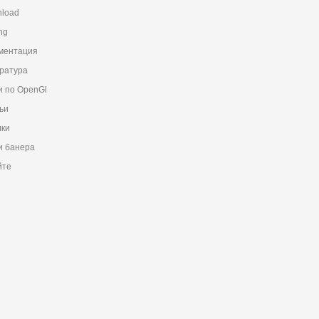
load
ng
ментация
ратура
и по OpenGl
ьи
ки
 банера
йте