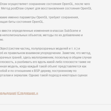
reDraw осуществляет сохранение состояния OpenGL, после чего
 Метод postDraw служит для восстановления состояния OpenGL
, какие именно параметры OpenGL требуют сохранения,
ающая биты состояния OpenGL.
о ввести определенные изменения в классах SubScene и
ив неполигональных объектов, методы по их добавлению и
ию.
ject (систем частиц, полупрозрачных моделей и т. п.) и
об их правильном взаимном упорядочении. Заметим, что метод,
рачных граней, здесь малоприменим, поскольку в общем случае
плоскость, а разбивать его вдоль какой-либо плоскости также не
нная модель, когда каждый такой объект представляется как
 собой и по отношению к BSP-дереву, построенному по
талам и зеркалам. Однако такой подход в некоторых сценах
редыдущая|
|Следующая ⇒