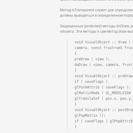
Метод isTransparent служит для определе
должны выводиться в определенном поряд
Защищенные (protected) методы doDraw, 
объекта. Эти методы и сам метод draw выг
void VisualObject :: draw ( 
camera, const FrustrumS frus
{

preDraw ( view );

doDraw ( view, camera, frust
}

void VisualObject :: preDraw
if ( saveFlags )

glPushAttrib ( saveFlags );

glMatrixMode ( GL_MODELVIEW 
glTranslatef ( pos.x, pos.y,
}

void VisualObject :: postDra
glPopMatrix ();

if ( saveFlags ) glPopAttrib 
}