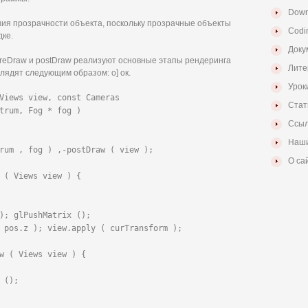
Down
ния прозрачности объекта, поскольку прозрачные объекты
Codi
ке.
Доку
preDraw и postDraw реализуют основные этапы рендеринга
Лите
лядят следующим образом: о] ок.
Урок
Views view, const Cameras

Стат
trum, Fog * fog )

Ссыл
Наши
rum , fog ) ,-postDraw ( view );

О са
 ( Views view ) {

); glPushMatrix ();

 pos.z ); view.apply ( curTransform );

w ( Views view ) {

();
