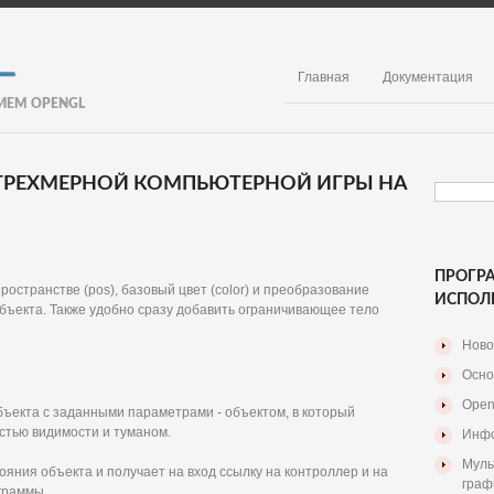
Главная
Документация
ИЕМ OPENGL
А ТРЕХМЕРНОЙ КОМПЬЮТЕРНОЙ ИГРЫ НА
ПРОГР
остранстве (pos), базовый цвет (color) и преобразование
ИСПОЛ
объекта. Также удобно сразу добавить ограничивающее тело
Ново
Осно
Open
бъекта с заданными параметрами - объектом, в который
стью видимости и туманом.
Инфо
Муль
ояния объекта и получает на вход ссылку на контроллер и на
граф
граммы.