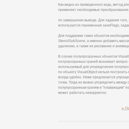
Как видно из приведенного кода, метод p
применяет необходимые преобразования.
по завершении вывода. Для задания того
используется переменная saveFlags, зад
Для поддержки таких объектов необходим
StencilSubScene, а именно добавить масс
удалению, а также их рисование и анимац
В случае полупрозрачных объектов VisualOb
полупрозрачных граней возникает вопрос 
используемый для упорядочения полупроз
по объекту VisualObject нельзя построить 
всегда удобно. Ниже предлагается упроще
точка. Тогда их можно упорядочить между
полупрозрачным граням и "плавающим" пор
может работать некорректно.
⇐ П