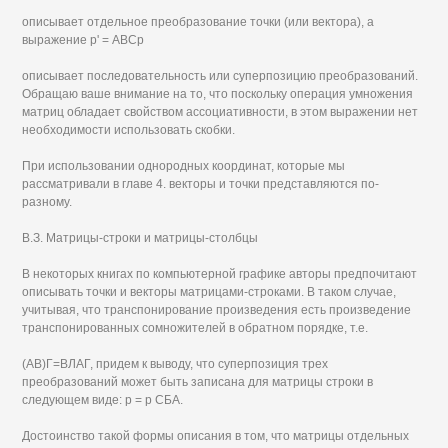
описывает отдельное преобразование точки (или вектора), а
выражение р' = АВСр
описывает последовательность или суперпозицию преобразований.
Обращаю ваше внимание на то, что поскольку операция умножения
матриц обладает свойством ассоциативности, в этом выражении нет
необходимости использовать скобки.
При использовании однородных координат, которые мы
рассматривали в главе 4. векторы и точки представляются по-
разному.
В.З. Матрицы-строки и матрицы-столбцы
В некоторых книгах по компьютерной графике авторы предпочитают
описывать точки и векторы матрицами-строками. В таком случае,
учитывая, что транспонирование произведения есть произведение
транспонированных сомножителей в обратном порядке, т.е.
(АВ)Г=ВЛАГ, придем к выводу, что суперпозиция трех
преобразований может быть записана для матрицы строки в
следующем виде: р = р СБА.
Достоинство такой формы описания в том, что матрицы отдельных