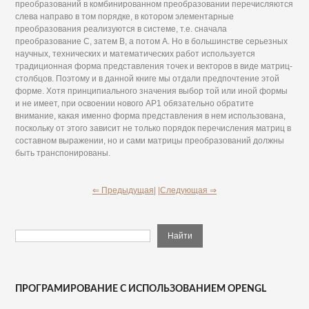
преобразований в комбинированном преобразовании перечисляются
слева направо в том порядке, в котором элементарные
преобразования реализуются в системе, т.е. сначала
преобразование С, затем В, а потом А. Но в большинстве серьезных
научных, технических и математических работ используется
традиционная форма представления точек и векторов в виде матриц-
столбцов. Поэтому и в данной книге мы отдали предпочтение этой
форме. Хотя принципиального значения выбор той или иной формы
и не имеет, при освоении нового АР1 обязательно обратите
внимание, какая именно форма представления в нем использована,
поскольку от этого зависит не только порядок перечисления матриц в
составном выражении, но и сами матрицы преобразований должны
быть транспонированы.
⇐ Предыдущая|
|Следующая ⇒
ПРОГРАМИРОВАНИЕ С ИСПОЛЬЗОВАНИЕМ OPENGL