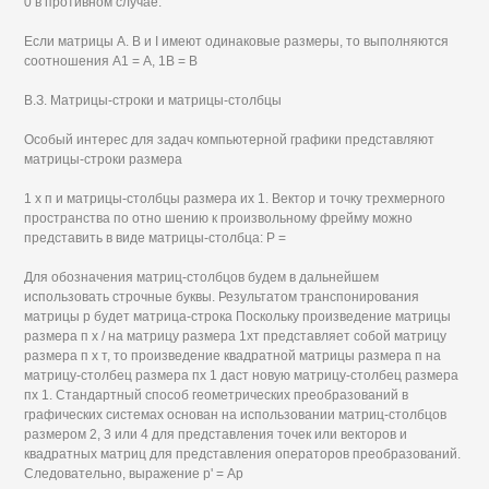
0 в противном случае.
Если матрицы А. В и I имеют одинаковые размеры, то выполняются
соотношения А1 = А, 1В = В
В.З. Матрицы-строки и матрицы-столбцы
Особый интерес для задач компьютерной графики представляют
матрицы-строки размера
1 х п и матрицы-столбцы размера их 1. Вектор и точку трехмерного
пространства по отно шению к произвольному фрейму можно
представить в виде матрицы-столбца: Р =
Для обозначения матриц-столбцов будем в дальнейшем
использовать строчные буквы. Результатом транспонирования
матрицы р будет матрица-строка Поскольку произведение матрицы
размера п х / на матрицу размера 1хт представляет собой матрицу
размера п х т, то произведение квадратной матрицы размера п на
матрицу-столбец размера пх 1 даст новую матрицу-столбец размера
пх 1. Стандартный способ геометрических преобразований в
графических системах основан на использовании матриц-столбцов
размером 2, 3 или 4 для представления точек или векторов и
квадратных матриц для представления операторов преобразований.
Следовательно, выражение р' = Ар