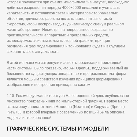
которая получается при съемке кинофильма "на натуре", необходимо
добиться разрешения порядка 4000x6000 пикселей и учитывать
характеристики источников света и материалов отображаемых
объектов, причем все расчеты должны выполняться с такой
скоростью, чтобы воспроизводить динамическую сцену в реальном
масштабе времени. Несмотря на непрерывное возрастание
производительности аппаратных и программных средств,
используемых в системах компьютерной графики, принцип
разделения фаз моделирования и тонирования будет и в будущем
сохранять свою актуальность.
В этой же главе мы затронули и аспекты реализации прикладной
части системы. Было показано, что API OpenGL, поддерживаемый на
большинстве существующих аппаратных и программных платформ,
является мощным средством изучения принципов формирования
изображения и построения прикладных систем.
1.10. Рекомендуемая литература На сегодняшний день опубликовано
множество прекрасных книг по компьютерной графике. Первое место
в этом ряду занимает книга Ньюмена (Newman) и Спрулла (Sproull)
[New73J, в которой впервые с современных позиций была описана
модель синтезированной
ГРАФИЧЕСКИЕ СИСТЕМЫ И МОДЕЛИ