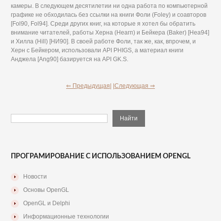
камеры. В следующем десятилетии ни одна работа по компьютерной
графике не обходилась без ссылки на книги Фоли (Foley) и соавторов
[Fol90, Fol94]. Среди других книг, на которые я хотел бы обратить
внимание читателей, работы Херна (Неагп) и Бейкера (Baker) [Неа94]
и Хилла (Hill) [НИ90]. В своей работе Фоли, так же, как, впрочем, и
Херн с Бейкером, использовали API PHIGS, а материал книги
Анджела [Ang90] базируется на API GK.S.
⇐ Предыдущая|
|Следующая ⇒
ПРОГРАМИРОВАНИЕ С ИСПОЛЬЗОВАНИЕМ OPENGL
Новости
Основы OpenGL
OpenGL и Delphi
Информационные технологии