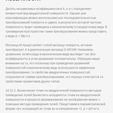
Десять независимых коэффициентов в А, Ь и с определяют
конкретный вид квадратичной поверхности. Однако для
классификации можно воспользоваться последовательностью
преобразований поворота и сдвига, в результате которой частная
поверхность будет приведена к каноническому (стандартному) виду. В
трехмерном пространстве такие преобразования можно представить
в виде р' = Мр+с1.
Матрица М представляет собой матрицу поворота, которая
преобразует А в диагональную матрицу 0=М7АМ. Например,
уравнение эллипсоида в каноническом виде выглядит так: Все
коэффициенты в этом уравнении положительны. Обращаю ваше
внимание на то, что поскольку при приведении уравнений
поверхностей к каноническому виду используются аффинные
преобразования, то свойства квадратичных поверхностей
сохраняются такими преобразованиями, что хорошо сочетается со
свойствами примитивов других типов.
10.11.2. Вычисление точек на квадратичной поверхности методом
приведения лучей Вычислить координаты точек на квадратичной
поверхности в процессе формирования ее изображения можно с
помощью метода приведения лучей. Представим в параметрической
форме луч, исходящий из точки ро в направлении <1: р = р0+а<1.