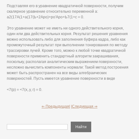
Подставляя его в уравнение квадратичной поверхности, получим
скалярное уравнение относительно переменной а:
а2(17А(1+а(17(Ь+2Аро)+ро'Аро+Ь7(1+с = 0.
Это уравнение может не иметь ни одного действительного корня,
один или два действительных корня. Результат решения уравнения
можно использовать либо для заполнения буфера кадра, либо как
промежуточный результат при выполнении тонирования по методу
трассировки лучей. Кроме того, можно к любой точке квадратичной
поверхности применить стандартный алгоритм закрашивания,
поскольку, располагая аналитическим выражением поверхности,
несложно вычислить компоненты нормали: Такой метод построения
может быть распространен на все виды алгебраических
поверхностей. Пусть имеется уравнение поверхности в виде
<7(р) = <7(х,.у, г) = 0.
⇐ Предыдущая|
|Следующая ⇒