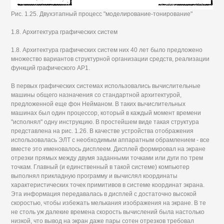
Рис. 1.25. Двухэтапный процесс "моделирование-тонирование"
1.8. Архитектура графических систем
1.8. Архитектура графических систем них 40 лет было предложено
множество вариантов структурной организации средств, реализации
функций графического АР1.
В первых графических системах использовались вычислительные
машины общего назначения со стандартной архитектурой,
предложенной еще фон Нейманом. В таких вычислительных
машинах был один процессор, который в каждый момент времени
"исполнял" одну инструкцию. В простейшем виде такая структура
представлена на рис. 1.26. В качестве устройства отображения
использовалась ЭЛТ с необходимым аппаратным обрамлением - все
вместе это именовалось дисплеем. Дисплей формировал на экране
отрезки прямых между двумя заданными точками или дуги по трем
точкам. Главный (и единственный в такой системе) компьютер
выполнял прикладную программу и вычислял координаты
характеристических точек примитивов в системе координат экрана.
Эта информация передавалась в дисплей с достаточно высокой
скоростью, чтобы избежать мелькания изображения на экране. В те
не столь уж далекие времена скорость вычислений была настолько
низкой, что вывод на экран даже пары сотен отрезков требовал