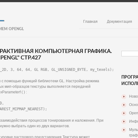
Главная
Документация
ИЕМ OPENGL
ЕРАКТИВНАЯ КОМПЬЮТЕРНАЯ ГРАФИКА.
ENGL" СТР.427
_2D, 3, 64, 64, GL RGB, GL_UNSIGNED_BYTE, my_texels);
ПРОГР
и с помощью функций библиотеки GL. Настройка режима
ИСПОЛ
ых мип-образцов текстуры выполняется передачей
arameterf ( ) :
Ново
,

Осно
AREST_MIPMAP_NEAREST);
Open
заимодействия процессов тонирования и наложения. При
Инфо
ужно выбрать один из двух вариантов.
Муль
граф
 уровне растрового представления Текстура может