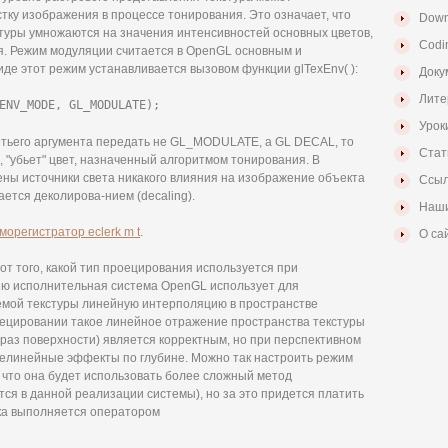
стку изображения в процессе тонирования. Это означает, что
Down
туры умножаются на значения интенсивностей основных цветов,
Codi
. Режим модуляции считается в OpenGL основным и
иде этот режим устанавливается вызовом функции glTexEnv( ):
Доку
Лите
ENV_MODE, GL_MODULATE);
Урок
ретьего аргумента передать не GL_MODULATE, а GL DECAL, то
Стат
 "убьет" цвет, назначенный алгоритмом тонирования. В
ны источники света никакого влияния на изображение объекта
Ссыл
ается деколирова-нием (decaling).
Наши
орегистратор eclerk m t
.
О са
от того, какой тип проецирования используется при
ю исполнительная система OpenGL использует для
мой текстуры линейную интерполяцию в пространстве
оецировании такое линейное отражение пространства текстуры
браз поверхности) является корректным, но при перспективном
елинейные эффекты по глубине. Можно так настроить режим
что она будет использовать более сложный метод
ся в данной реализации системы), но за это придется платить
ка выполняется оператором