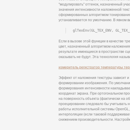
"модулировать" оттенок, назначенный уча
значения интенсивности наложенной текс
сформированных алгоритмом тонирования
устанавливается по умолчанию. В явном в
glTexEnv(GL_TEX_ENV, GL_TEX_
Если в вызове этой функции в качестве т
цвет, назначенный алгоритмом наложения,
результате имеющиеся в пространстве сце
оказывать не будут. Эта технология назыв
измеритель регистратор температуры терм
Эффект от наложения текстуры зависит и 
формировании изображения. По умолчани
формирования интенсивности накладывае
координат экрана. При ортогональном пр
на поверхность объекта (фактически на о
проецировании следовало бы учитывать н
работы исполнительной системы OpenGL, 
интерполяции (если таковой поддерживает
снижением производительности. Настрой