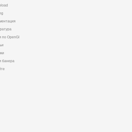
load
ng
ментация
ратура
и по OpenGl
ьи
ки
 банера
йте