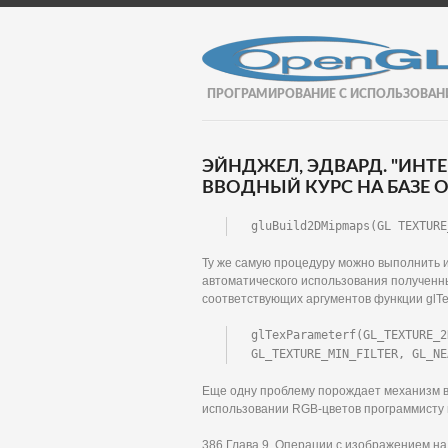
ПРОГРАМИРОВАНИЕ С ИСПОЛЬЗОВАН
ЭЙНДЖЕЛ, ЭДВАРД. "ИНТ
ВВОДНЫЙ КУРС НА БАЗЕ OP
gluBuild2DMipmaps(GL TEXTURE
Ту же самую процедуру можно выполнить 
автоматического использования полученн
соответствующих аргументов функции glTexP
glTexParameterf(GL_TEXTURE_2D
GL_TEXTURE_MIN_FILTER, GL_NE
Еще одну проблему порождает механизм в
использовании RGB-цветов программисту н
386 Глава 9. Операции с изображением на