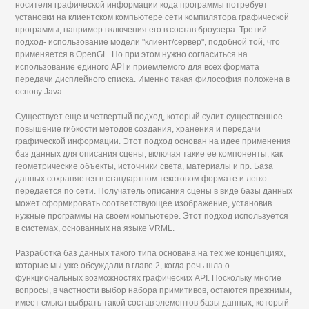
носителя графической информации кода программы потребует
установки на клиентском компьютере сети компилятора графической
программы, например включения его в состав броузера. Третий
подход- использование модели "клиент/сервер", подобной той, что
применяется в OpenGL. Но при этом нужно согласиться на
использование единого API и приемлемого для всех формата
передачи дисплейного списка. Именно такая философия положена в
основу Java.
Существует еще и четвертый подход, который сулит существенное
повышение гибкости методов создания, хранения и передачи
графической информации. Этот подход основан на идее применения
баз данных для описания сцены, включая такие ее компоненты, как
геометрические объекты, источники света, материалы и пр. База
данных сохраняется в стандартном текстовом формате и легко
передается по сети. Получатель описания сцены в виде базы данных
может сформировать соответствующее изображение, установив
нужные программы на своем компьютере. Этот подход используется
в системах, основанных на языке VRML.
Разработка баз данных такого типа основана на тех же концепциях,
которые мы уже обсуждали в главе 2, когда речь шла о
функциональных возможностях графических API. Поскольку многие
вопросы, в частности выбор набора примитивов, остаются прежними,
имеет смысл выбрать такой состав элементов базы данных, который