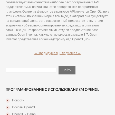
соответствует возможностям наиболее распространенных API,
поддерживаемых на большинстве аппаратных и программных
платформ. Одним из фаворитов в конкурсе API является OpenGL, но у
этой системы, по крайней мере в том виде, в котором она существует
на сегодняшний день, есть существенный недостаток- отсутствие
встроенных объектно-ориентированных средств для описания
сложных сцен. Разработчики VRML отдали предпочтение базе
данных Open Inventor. Как уже отмечалось в разделе 8.7, Open
Inventor представляет собой надстройку над OpenGL, ко-
⇐ Предыдущая|
|Следующая ⇒
ПРОГРАМИРОВАНИЕ С ИСПОЛЬЗОВАНИЕМ OPENGL
Новости
Основы OpenGL
OpenGL и Delphi