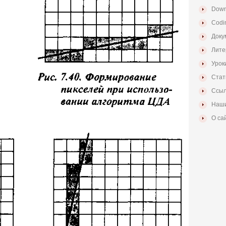
Down
Codi
Доку
Лите
Урок
Стат
Ссыл
Наши
О са