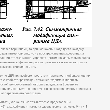
ляется вершинами, то при назначении кода цвета каждому
овать интерполяцию, но не пространственных координат, а
поляции отрезка можно, управляя цветом, накладывать на образ
олнительные эффекты не рассматриваются как часть алгоритма
лизуются синхронно с ним.
ритм ЦДЛ при всей его простоте и наглядности обладает одним
ат каждой отображающей точки необходимо выполнять
ростой целочисленный алгоритм предложил Брезенхэм
 алгоритм используется практически во всех графических системах,
и аппаратные его реализации.
читать, что конечные точки отрезка представлены
,у2), а коэффициент наклона удовлетворяет условию 0 < т < 1.