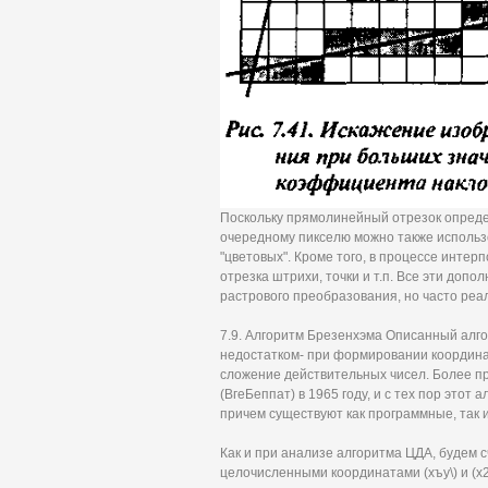
Поскольку прямолинейный отрезок опреде
очередному пикселю можно также использ
"цветовых". Кроме того, в процессе интер
отрезка штрихи, точки и т.п. Все эти доп
растрового преобразования, но часто реа
7.9. Алгоритм Брезенхэма Описанный алго
недостатком- при формировании координ
сложение действительных чисел. Более п
(ВгеБеппат) в 1965 году, и с тех пор этот
причем существуют как программные, так 
Как и при анализе алгоритма ЦДА, будем с
целочисленными координатами (хъу\) и (х2