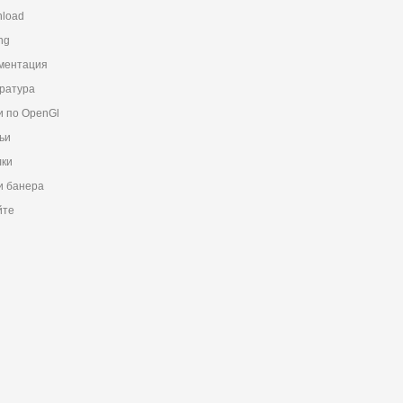
load
ng
ментация
ратура
и по OpenGl
ьи
ки
 банера
йте