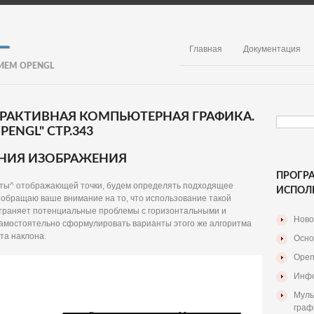
Главная
Документация
ИЕМ OPENGL
ЕРАКТИВНАЯ КОМПЬЮТЕРНАЯ ГРАФИКА.
ENGL" СТР.343
НИЯ ИЗОБРАЖЕНИЯ
ПРОГР
аты^ отображающей точки, будем определять подходящее
ИСПОЛ
о обращаю ваше внимание на то, что использование такой
траняет потенциальные проблемы с горизонтальными и
Ново
амостоятельно сформулировать варианты этого же алгоритма
та наклона.
Осно
Open
Инфо
Муль
граф