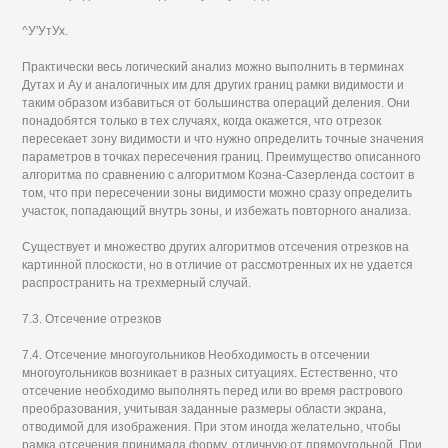
^У'УтУх.
Практически весь логический анализ можно выполнить в терминах
Дутах и Ау и аналогичных им для других границ рамки видимости и
таким образом избавиться от большинства операций деления. Они
понадобятся только в тех случаях, когда окажется, что отрезок
пересекает зону видимости и что нужно определить точные значения
параметров в точках пересечения границ. Преимущество описанного
алгоритма по сравнению с алгоритмом Коэна-Сазерленда состоит в
том, что при пересечении зоны видимости можно сразу определить
участок, попадающий внутрь зоны, и избежать повторного анализа.
Существует и множество других алгоритмов отсечения отрезков на
картинной плоскости, но в отличие от рассмотренных их не удается
распространить на трехмерный случай.
7.3. Отсечение отрезков
7.4. Отсечение многоугольников Необходимость в отсечении
многоугольников возникает в разных ситуациях. Естественно, что
отсечение необходимо выполнять перед или во время растрового
преобразования, учитывая заданные размеры области экрана,
отводимой для изображения. При этом иногда желательно, чтобы
рамка отсечения принимала форму, отличную от прямоугольной. При