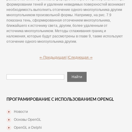
формировании теней и удалении невидимых поверхностей возникает
необходимость выполнить отсечение одного многоугольника другим
многоугольником произвольной формы. Например, на рис. 7.9
показана тень, сформированная отсечением многоугольника,
ближайшего к источнику света, другим, более удаленным от
источника многоугольником. Методы сглаживания границ и
наложения, которые будут рассмотрены в главе 9, также используют
отсечение одного многоугольника другим.
⇐ Предыдущая|
|Следующая ⇒
ПРОГРАМИРОВАНИЕ С ИСПОЛЬЗОВАНИЕМ OPENGL
Новости
Основы OpenGL
OpenGL и Delphi