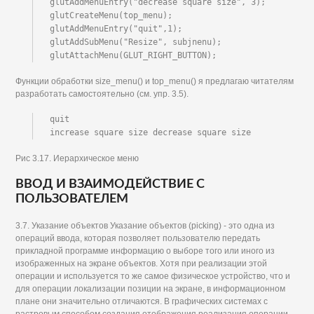
glutAddMenuEntry("decrease square size", 3); 
glutCreateMenu(top_menu); 
glutAddMenuEntry("quit",1); 
glutAddSubMenu("Resize", subjnenu); 
glutAttachMenu(GLUT_RIGHT_BUTTON);
Функции обработки size_menu() и top_menu() я предлагаю читателям
разработать самостоятельно (см. упр. 3.5).
quit

increase square size decrease square size
Рис 3.17. Иерархическое меню
ВВОД И ВЗАИМОДЕЙСТВИЕ С
ПОЛЬЗОВАТЕЛЕМ
3.7. Указание объектов Указание объектов (picking) - это одна из
операций ввода, которая позволяет пользователю передать
прикладной программе информацию о выборе того или иного из
изображенных на экране объектов. Хотя при реализации этой
операции и используется то же самое физическое устройство, что и
для операции локализации позиции на экране, в информационном
плане они значительно отличаются. В графических системах с