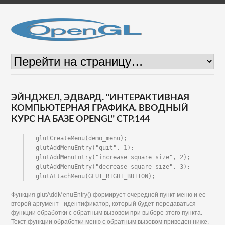
ЭЙНДЖЕЛ, ЭДВАРД. "ИНТЕРАКТИВНАЯ
КОМПЬЮТЕРНАЯ ГРАФИКА. ВВОДНЫЙ
КУРС НА БАЗЕ OPENGL" СТР.144
glutCreateMenu(demo_menu); 
glutAddMenuEntry("quit", 1); 
glutAddMenuEntry("increase square size", 2); 
glutAddMenuEntry("decrease square size", 3); 
glutAttachMenu(GLUT_RIGHT_BUTTON);
Функция glutAddMenuEntry() формирует очередной пункт меню и ее
второй аргумент - идентификатор, который будет передаваться
функции обработки с обратным вызовом при выборе этого пункта.
Текст функции обработки меню с обратным вызовом приведен ниже.