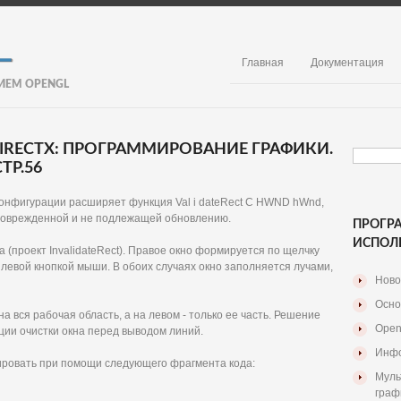
Главная
Документация
ИЕМ OPENGL
 DIRECTX: ПРОГРАММИРОВАНИЕ ГРАФИКИ.
ТР.56
онфигурации расширяет функция Val i dateRect С HWND hWnd,
еповрежденной и не подлежащей обновлению.
ПРОГР
ИСПОЛ
а (проект InvalidateRect). Правое окно формируется по щелчку
 левой кнопкой мыши. В обоих случаях окно заполняется лучами,
Ново
Осно
 вся рабочая область, а на левом - только ее часть. Решение
Open
ции очистки окна перед выводом линий.
Инфо
ровать при помощи следующего фрагмента кода:
Муль
граф