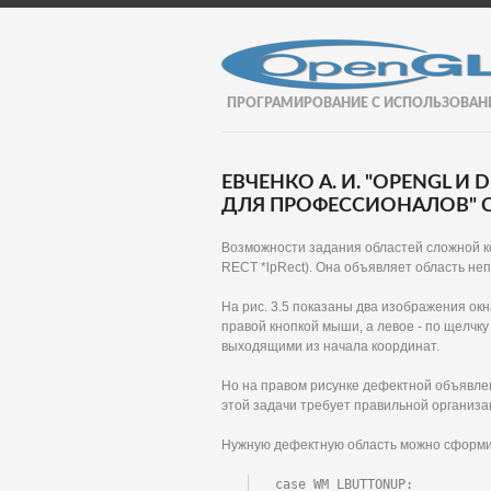
ПРОГРАМИРОВАНИЕ С ИСПОЛЬЗОВАН
ЕВЧЕНКО А. И. "OPENGL И
ДЛЯ ПРОФЕССИОНАЛОВ" С
Возможности задания областей сложной к
RECT *lpRect). Она объявляет область н
На рис. 3.5 показаны два изображения окн
правой кнопкой мыши, а левое - по щелчку
выходящими из начала координат.
Но на правом рисунке дефектной объявлена
этой задачи требует правильной организа
Нужную дефектную область можно сформи
case WM_LBUTTONUP:
