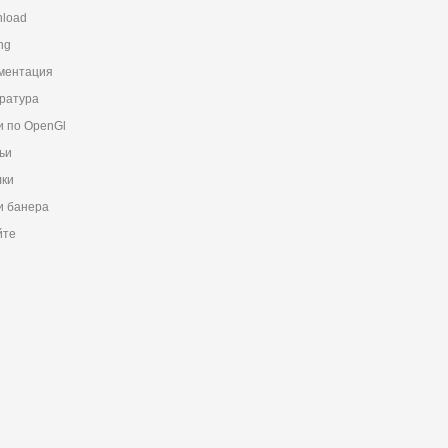
load
ng
ментация
ратура
и по OpenGl
ьи
ки
 банера
йте