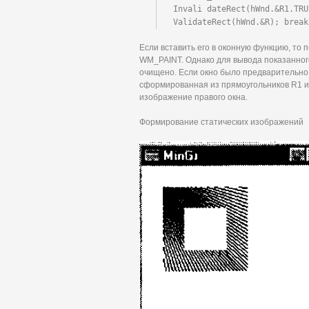
Invali dateRect(hWnd.&R1.TRUE
ValidateRect(hWnd.&R); break
Если вставить его в оконную функцию, то
WM_PAINT. Однако для вывода показанног
очищено. Если окно было предварительно 
сформированная из прямоугольников R1 и 
изображение правого окна.
Формирование статических изображений