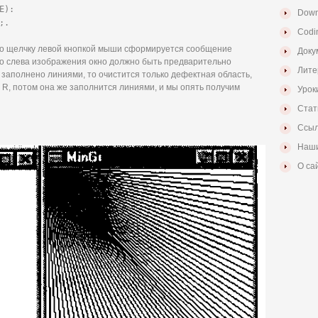
):

Down
;.
Codi
 по щелчку левой кнопкой мыши сформируется сообщение
Доку
о слева изображения окно должно быть предварительно
Лите
заполнено линиями, то очистится только дефектная область,
R, потом она же заполнится линиями, и мы опять получим
Урок
Стат
Ссыл
Наши
О са