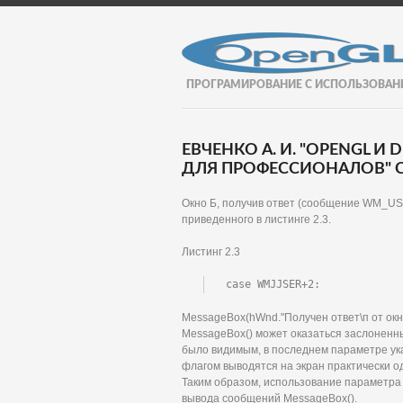
ПРОГРАМИРОВАНИЕ С ИСПОЛЬЗОВАН
ЕВЧЕНКО А. И. "OPENGL И
ДЛЯ ПРОФЕССИОНАЛОВ" С
Окно Б, получив ответ (сообщение WM_USE
приведенного в листинге 2.3.
Листинг 2.3
case WMJJSER+2:
MessageBox(hWnd."Получен ответ\п от окн
MessageBox() может оказаться заслоненн
было видимым, в последнем параметре ук
флагом выводятся на экран практически о
Таким образом, использование параметр
вывода сообщений MessageBox().