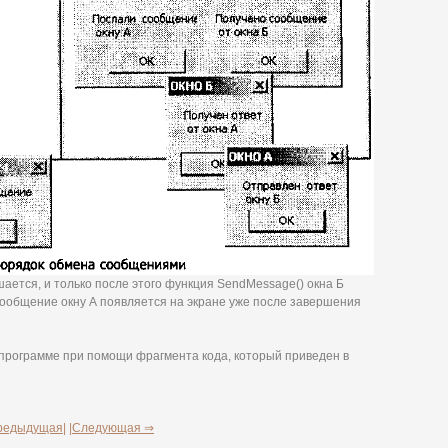
ается, и только после этого функция SendMessage() окна Б
сообщение окну А появляется на экране уже после завершения
в программе при помощи фрагмента кода, который приведен в
редыдущая|
|Следующая ⇒