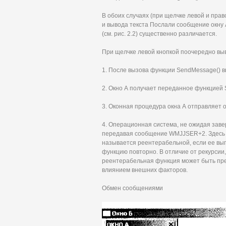
В обоих случаях (при щелчке левой и пра
и вывода текста Послали сообщение окну 
(см. рис. 2.2) существенно различается.
При щелчке левой кнопкой поочередно выв
1. После вызова функции SendMessage() 
2. Окно А получает переданное функцией
3. Оконная процедура окна А отправляет о
4. Операционная система, не ожидая заве
передавая сообщение WMJJSER+2. Здесь 
называется реентерабельной, если ее вы
функцию повторно. В отличие от рекурсии,
реентерабельная функция может быть пре
влиянием внешних факторов.
Обмен сообщениями