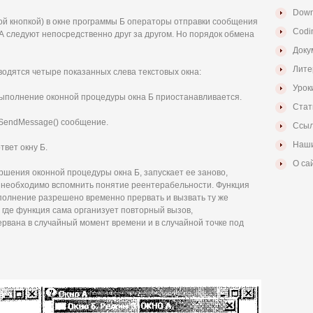
Down
вой кнопкой) в окне программы Б операторы отправки сообщения
Codi
А следуют непосредственно друг за другом. Но порядок обмена
Доку
Лите
одятся четыре показанных слева текстовых окна:
Урок
выполнение оконной процедуры окна Б приостанавливается.
Стат
 SendMessage() сообщение.
Ссыл
Наши
твет окну Б.
О са
ршения оконной процедуры окна Б, запускает ее заново,
необходимо вспомнить понятие реентерабельности. Функция
полнение разрешено временно прервать и вызвать ту же
 где функция сама организует повторный вызов,
рвана в случайный момент времени и в случайной точке под