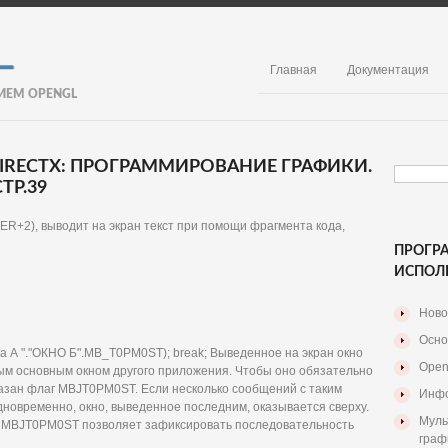
Главная
Документация
ИЕМ OPENGL
 DIRECTX: ПРОГРАММИРОВАНИЕ ГРАФИКИ.
ТР.39
R+2), выводит на экран текст при помощи фрагмента кода,
ПРОГР
ИСПОЛ
Ново
Осно
а А "."ОКНО Б".MB_T0PM0ST); break; Выведенное на экран окно
Open
ым основным окном другого приложения. Чтобы оно обязательно
азан флаг MBJT0PM0ST. Если несколько сообщений с таким
Инфо
дновременно, окно, выведенное последним, оказывается сверху.
Муль
а MBJT0PM0ST позволяет зафиксировать последовательность
граф