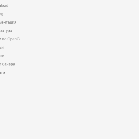
load
ng
ментация
ратура
и по OpenGl
ьи
ки
 банера
йте