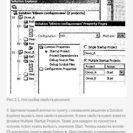
Рис. 2.1. Настройка свойств решения
3. Щелчком правой кнопки по пункту с названием решения в Solution
Explorer вызвать окно свойств решения. В окне свойств нужно взвести
флажок Multiple Startup Projects. Также для каждого из проектов в
колонке Action нужно выбрать значение Start. Теперь нажатие кнопки
F5 или выбор пункта меню Debug ► Start приведет к одновременному