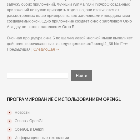
запуску обоих приложений. Функции WinMainO и InitAppO созданных
приложений не нужно приводить отдельно, они отличаются от
рассмотренных выше примеров только заголовками и координатами
создаваемых окон. Одно приложение создает окно с заголовком Окно
А, а другое - окно с заголовком Окно Б.
Оконная процедура окна Б по щелчку левой кнопкой мыши выполняет
действия, перечисленные в следующем списке"opengl4_36.html">⇐
Предыдущая|
|Следующая ⇒
ПРОГРАМИРОВАНИЕ С ИСПОЛЬЗОВАНИЕМ OPENGL
Новости
Основы OpenGL
OpenGL и Delphi
Информационные технологии