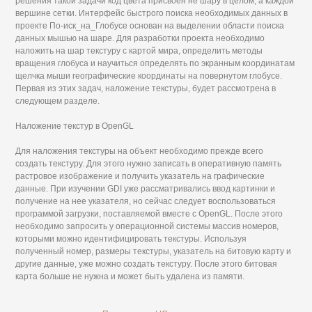
решения такой задачи код цвета присвоен не шару в целом, а каждой
вершине сетки. Интерфейс быстрого поиска необходимых данных в
проекте По-иск_на_Глобусе основан на выделении области поиска
данных мышью на шаре. Для разработки проекта необходимо
наложить на шар текстуру с картой мира, определить методы
вращения глобуса и научиться определять по экранным координатам
щелчка мыши географические координаты на повернутом глобусе.
Первая из этих задач, наложение текстуры, будет рассмотрена в
следующем разделе.
Наложение текстур в OpenGL
Для наложения текстуры на объект необходимо прежде всего
создать текстуру. Для этого нужно записать в оперативную память
растровое изображение и получить указатель на графические
данные. При изучении GDI уже рассматривались ввод картинки и
получение на нее указателя, но сейчас следует воспользоваться
программой загрузки, поставляемой вместе с OpenGL. После этого
необходимо запросить у операционной системы массив номеров,
которыми можно идентифицировать текстуры. Используя
полученный номер, размеры текстуры, указатель на битовую карту и
другие данные, уже можно создать текстуру. После этого битовая
карта больше не нужна и может быть удалена из памяти.