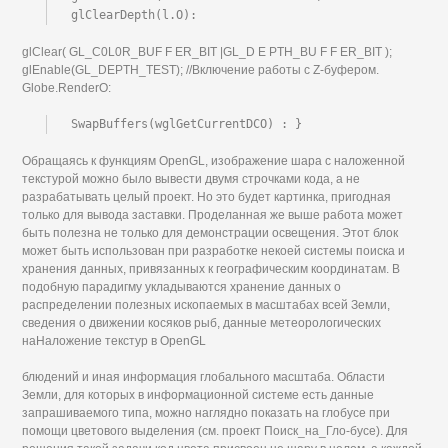
glClearDepth(l.O):
glClear( GL_C0L0R_BUF F ER_BIT |GL_D E PTH_BU F F ER_BIT );
glEnable(GL_DEPTH_TEST); //Включение работы с Z-буфером.
Globe.RenderO:
SwapBuffers(wglGetCurrentDCO) : }
Обращаясь к функциям OpenGL, изображение шара с наложенной
текстурой можно было вывести двумя строчками кода, а не
разрабатывать целый проект. Но это будет картинка, пригодная
только для вывода заставки. Проделанная же выше работа может
быть полезна не только для демонстрации освещения. Этот блок
может быть использован при разработке некоей системы поиска и
хранения данных, привязанных к географическим координатам. В
подобную парадигму укладываются хранение данных о
распределении полезных ископаемых в масштабах всей Земли,
сведения о движении косяков рыб, данные метеорологических
наНаложение текстур в OpenGL
блюдений и иная информация глобального масштаба. Области
Земли, для которых в информационной системе есть данные
запрашиваемого типа, можно наглядно показать на глобусе при
помощи цветового выделения (см. проект Поиск_на_Гло-бусе). Для