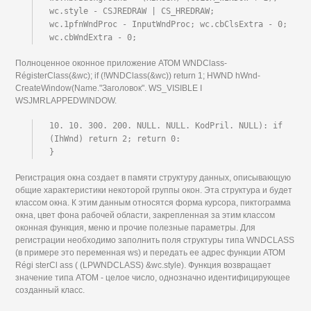
wc.style - CSJREDRAW | CS_HREDRAW;

wc.1pfnWndProc - InputWndProc; wc.cbClsExtra - 0; 
wc.cbWndExtra - 0;
Полноценное оконное приложение АТОМ WNDClass-
RégisterClass(&wc); if (!WNDClass(&wc)) return 1; HWND hWnd-
CreateWindow(Name."Заголовок". WS_VISIBLE I
WSJMRLAPPEDWINDOW.
10. 10. 300. 200. NULL. NULL. KodPril. NULL): if 
(IhWnd) return 2; return 0:

}
Регистрация окна создает в памяти структуру данных, описывающую
общие характеристики некоторой группы окон. Эта структура и будет
классом окна. К этим данным относятся форма курсора, пиктограмма
окна, цвет фона рабочей области, закрепленная за этим классом
оконная функция, меню и прочие полезные параметры. Для
регистрации необходимо заполнить поля структуры типа WNDCLASS
(в примере это переменная ws) и передать ее адрес функции АТОМ
Régi sterCl ass ( (LPWNDCLASS) &wc.style). Функция возвращает
значение типа ATOM - целое число, однозначно идентифицирующее
созданный класс.