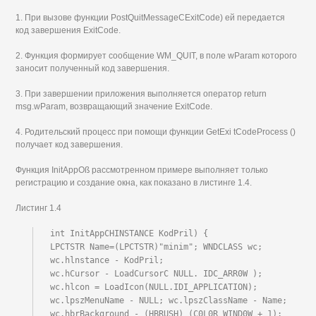
1. При вызове функции PostQuitMessageCExitCode) ей передается
код завершения ExitCode.
2. Функция формирует сообщение WM_QUIT, в поле wParam которого
заносит полученный код завершения.
3. При завершении приложения выполняется оператор return
msg.wParam, возвращающий значение ExitCode.
4. Родительский процесс при помощи функции GetExi tCodeProcess ()
получает код завершения.
Функция InitAppOß рассмотренном примере выполняет только
регистрацию и создание окна, как показано в листинге 1.4.
Листинг 1.4
int InitAppCHINSTANCE KodPril) {

LPCTSTR Name=(LPCTSTR)"minim"; WNDCLASS wc; 
wc.hlnstance - KodPril;

wc.hCursor - LoadCursorC NULL. IDC_ARR0W );

wc.hlcon = LoadIcon(NULL.IDI_APPLICATION);

wc.lpszMenuName - NULL; wc.lpszClassName - Name;

wc.hbrBackground - (HBRUSH) (C0L0R_WIND0W + 1); 