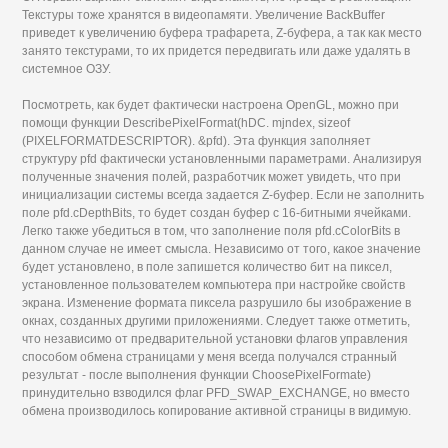
Текстуры тоже хранятся в видеопамяти. Увеличение BackBuffer
приведет к увеличению буфера трафарета, Z-буфера, а так как место
занято текстурами, то их придется передвигать или даже удалять в
системное ОЗУ.
Посмотреть, как будет фактически настроена OpenGL, можно при
помощи функции DescribePixelFormat(hDC. mjndex, sizeof
(PIXELFORMATDESCRIPTOR). &pfd). Эта функция заполняет
структуру pfd фактически установленными параметрами. Анализируя
полученные значения полей, разработчик может увидеть, что при
инициализации системы всегда задается Z-буфер. Если не заполнить
поле pfd.cDepthBits, то будет создан буфер с 16-битными ячейками.
Легко также убедиться в том, что заполнение поля pfd.cColorBits в
данном случае не имеет смысла. Независимо от того, какое значение
будет установлено, в поле запишется количество бит на пиксел,
установленное пользователем компьютера при настройке свойств
экрана. Изменение формата пиксела разрушило бы изображение в
окнах, созданных другими приложениями. Следует также отметить,
что независимо от предварительной установки флагов управления
способом обмена страницами у меня всегда получался странный
результат - после выполнения функции ChoosePixelFormate)
принудительно взводился флаг PFD_SWAP_EXCHANGE, но вместо
обмена производилось копирование активной страницы в видимую.