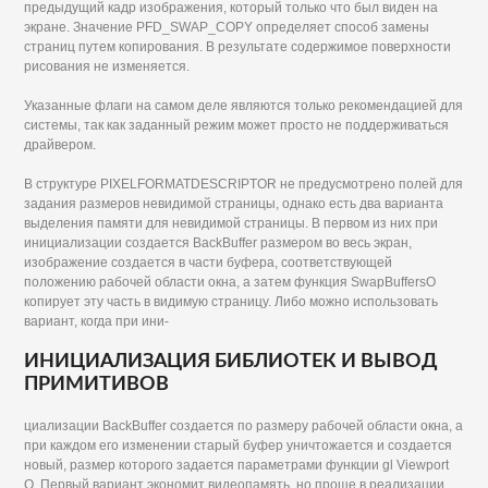
предыдущий кадр изображения, который только что был виден на
экране. Значение PFD_SWAP_COPY определяет способ замены
страниц путем копирования. В результате содержимое поверхности
рисования не изменяется.
Указанные флаги на самом деле являются только рекомендацией для
системы, так как заданный режим может просто не поддерживаться
драйвером.
В структуре PIXELFORMATDESCRIPTOR не предусмотрено полей для
задания размеров невидимой страницы, однако есть два варианта
выделения памяти для невидимой страницы. В первом из них при
инициализации создается BackBuffer размером во весь экран,
изображение создается в части буфера, соответствующей
положению рабочей области окна, а затем функция SwapBuffersO
копирует эту часть в видимую страницу. Либо можно использовать
вариант, когда при ини-
ИНИЦИАЛИЗАЦИЯ БИБЛИОТЕК И ВЫВОД
ПРИМИТИВОВ
циализации BackBuffer создается по размеру рабочей области окна, а
при каждом его изменении старый буфер уничтожается и создается
новый, размер которого задается параметрами функции gl Viewport
О. Первый вариант экономит видеопамять, но проще в реализации.