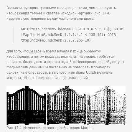
Вызывая функцию с разными коэффициентами, можно получать
изображения темнее и светлее исходной картинки (рис. 17.4),
изменять соотношения между компонентами цвета:
GDIBitMapChdcMemS.hdcMemD.0.9.0.9.0.9.5.10); GDIBi 
tMap(hdcMemS.hdcMemD.1.4.1.4.1.4.135.10): GDIBi 
tMap(hdcMemS.hdcMemD.2.2.2.265.10):
Для того, чтобы засечь время начала и конца обработки
изображения, а потом показать результат на экране, требуется
написать более десяти строчек кода. ЧтоНепосредственный доступ к
графическим данным бы постоянно не повторять в примерах
однотипные операторы, в заголовочный файл Utils.h включены
макросы, облегчающие организацию измерений.
Рис. 17.4. Изменение яркости изображения Макрос