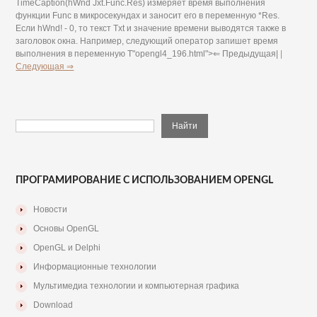
TimeCaption(hWnd Jxt.Func.Res) измеряет время выполнения
функции Func в микросекундах и заносит его в переменную *Res.
Если hWnd! - 0, то текст Txt и значение времени выводятся также в
заголовок окна. Например, следующий оператор запишет время
выполнения в переменную Т"opengl4_196.html">⇐ Предыдущая|
|
Следующая ⇒
ПРОГРАМИРОВАНИЕ С ИСПОЛЬЗОВАНИЕМ OPENGL
Новости
Основы OpenGL
OpenGL и Delphi
Информационные технологии
Мультимедиа технологии и компьютерная графика
Download