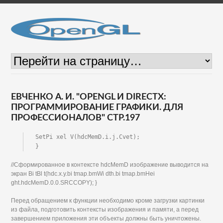
ЕВЧЕНКО А. И. "OPENGL И DIRECTX:
ПРОГРАММИРОВАНИЕ ГРАФИКИ. ДЛЯ
ПРОФЕССИОНАЛОВ" СТР.197
SetPi xel V(hdcMemD.i.j.Cvet);

}
//Сформированное в контексте hdcMemD изображение выводится на
экран Bi tBl t(hdc.x.у.bi tmap.bmWi dth.bi tmap.bmHei
ght.hdcMemD.0.0.SRCCOPY); }
Перед обращением к функции необходимо кроме загрузки картинки
из файла, подготовить контексты изображения и памяти, а перед
завершением приложения эти объекты должны быть уничтожены.