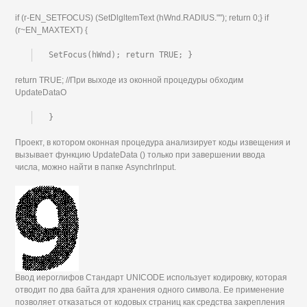
if (г-EN_SETFOCUS) (SetDlgltemText (hWnd.RADIUS.""); return 0;} if
(r~EN_MAXTEXT) {
SetFocus(hWnd); return TRUE; }
return TRUE; //При выходе из оконной процедуры обходим
UpdateDataO
}
Проект, в котором оконная процедура анализирует коды извещения и
вызывает функцию UpdateData () только при завершении ввода
числа, можно найти в папке Asynchrlnput.
Ввод иероглифов Стандарт UNICODE использует кодировку, которая
отводит по два байта для хранения одного символа. Ее применение
позволяет отказаться от кодовых страниц как средства закрепления