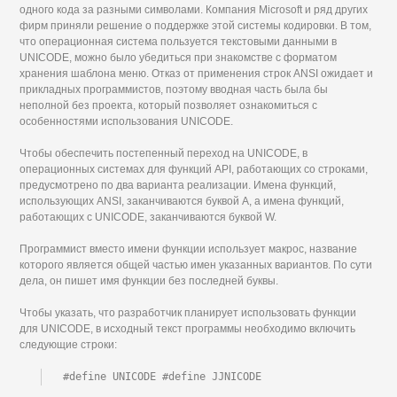
одного кода за разными символами. Компания Microsoft и ряд других
фирм приняли решение о поддержке этой системы кодировки. В том,
что операционная система пользуется текстовыми данными в
UNICODE, можно было убедиться при знакомстве с форматом
хранения шаблона меню. Отказ от применения строк ANSI ожидает и
прикладных программистов, поэтому вводная часть была бы
неполной без проекта, который позволяет ознакомиться с
особенностями использования UNICODE.
Чтобы обеспечить постепенный переход на UNICODE, в
операционных системах для функций API, работающих со строками,
предусмотрено по два варианта реализации. Имена функций,
использующих ANSI, заканчиваются буквой А, а имена функций,
работающих с UNICODE, заканчиваются буквой W.
Программист вместо имени функции использует макрос, название
которого является общей частью имен указанных вариантов. По сути
дела, он пишет имя функции без последней буквы.
Чтобы указать, что разработчик планирует использовать функции
для UNICODE, в исходный текст программы необходимо включить
следующие строки:
#define UNICODE #define JJNICODE