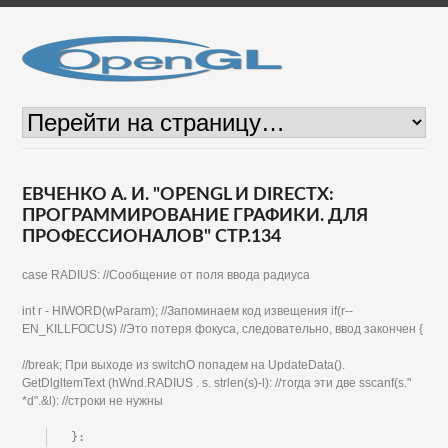
ЕВЧЕНКО А. И. "OPENGL И DIRECTX:
ПРОГРАММИРОВАНИЕ ГРАФИКИ. ДЛЯ
ПРОФЕССИОНАЛОВ" СТР.134
case RADIUS: //Сообщение от поля ввода радиуса
int г - HIWORD(wParam); //Запоминаем код извещения if(r--
EN_KILLFOCUS) //Это потеря фокуса, следовательно, ввод закончен {
//break; При выходе из switchO попадем на UpdateData().
GetDlgltemText (hWnd.RADIUS . s. strlen(s)-l): //тогда эти две sscanf(s."
*d".&l): //строки не нужны
}: