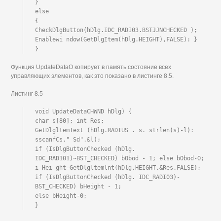
}

else

{

CheckDlgButton(hDlg.IDC_RADI03.BSTJJNCHECKED ); 
Enablewi ndow(GetDlgItem(hDlg.HEIGHT),FALSE): }

}
Функция UpdateDataO копирует в память состояние всех
управляющих элементов, как это показано в листинге 8.5.
Листинг 8.5
void UpdateDataCHWND hDlg) {

char s[80]; int Res;

GetDlgltemText (hDlg.RADIUS . s. strlen(s)-l): 
sscanfCs." Sd".&l);

if (IsDlgButtonChecked (hDlg. 
IDC_RAD101)~BST_CHECKED) bObod - 1; else bObod-O;

i Hei ght-GetDlgltemlnt(hDlg.HEIGHT.&Res.FALSE);

if (IsDlgButtonChecked (hDlg. IDC_RADI03)-
BST_CHECKED) bHeight - 1;

else bHeight-0;

}