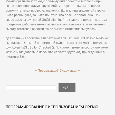
Можно сравнить этот код с предыдущим проектом, в котором при
вводе значения радиуса функцией GetDlgltemTextO выполнялась
дополнительная проверка значения. Если длина введенной строки
была равна нулю, то было понятно, что поле не заполнено. При
вводе высоты функцией GetDl gltemlnt () так сделать нельзя, поэтому
программа работала некорректно, и если пользователь не изменял
высоту текстовой области, то ее высота становилась нулевой.
Для хранения состояния переключателя IDC_RADI03 можно было не
выделять отдельной переменной bObod, так как его можно получить
функцией I sDl gButtonChecked (). При этом изменять состояние тоже
можно было довольно легко, что иллюстрирует код, приведенный в
листинге 8.6.
⇐ Предыдущая|
|Следующая ⇒
ПРОГРАМИРОВАНИЕ С ИСПОЛЬЗОВАНИЕМ OPENGL