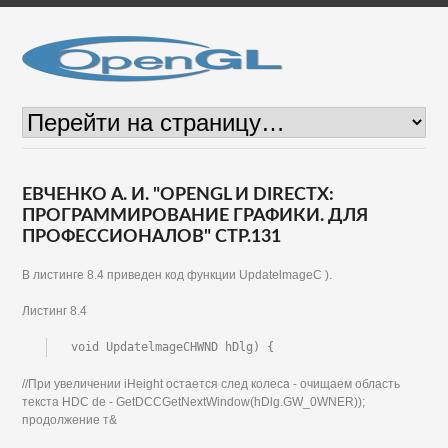
ЕВЧЕНКО А. И. "OPENGL И DIRECTX:
ПРОГРАММИРОВАНИЕ ГРАФИКИ. ДЛЯ
ПРОФЕССИОНАЛОВ" СТР.131
В листинге 8.4 приведен код функции UpdatelmageC ).
Листинг 8.4
void UpdatelmageCHWND hDlg) {
//При увеличении iHeight остается след колеса - очищаем область
текста HDC de - GetDCCGetNextWindow(hDlg.GW_0WNER));
продолжение т&