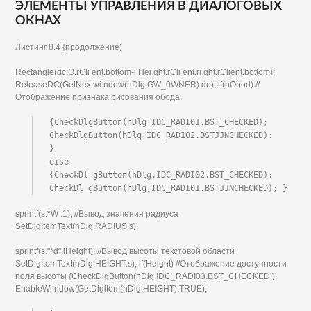
ЭЛЕМЕНТЫ УПРАВЛЕНИЯ В ДИАЛОГОВЫХ
ОКНАХ
Листинг 8.4 {продолжение)
Rectangle(dc.О.rCli ent.bottom-i Hei ght,rCli ent.ri ght.rClient.bottom);
ReleaseDC(GetNextwi ndow(hDlg.GW_0WNER).de); if(bObod) //
Отображение признака рисования обода
{CheckDlgButton(hDlg.IDC_RADI01.BST_CHECKED);

CheckDlgButton(hDlg.IDC_RAD102.BSTJJNCHECKED):

}

eise

{CheckDl gButton(hDlg.IDC_RADI02.BST_CHECKED); 
CheckDl gButton(hDlg,IDC_RADI01.BSTJJNCHECKED); }
sprintf(s.*W .1); //Вывод значения радиуса
SetDlgItemText(hDlg.RADIUS.s);
sprintf(s."*d".iHeight); //Вывод высоты текстовой области
SetDlgItemText(hDlg.HEIGHT.s); if(Height) //Отображение доступности
поля высоты {CheckDlgButton(hDlg.IDC_RADI03.BST_CHECKED );
EnableWi ndow(GetDlgltem(hDlg.HEIGHT).TRUE);