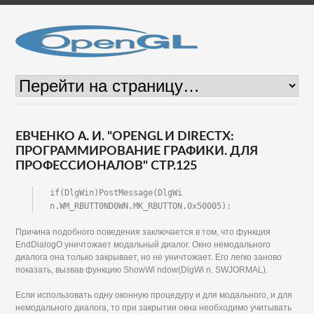
ЕВЧЕНКО А. И. "OPENGL И DIRECTX:
ПРОГРАММИРОВАНИЕ ГРАФИКИ. ДЛЯ
ПРОФЕССИОНАЛОВ" СТР.125
if(DlgWin)PostMessage(DlgWi 
n.WM_RBUTT0ND0WN.MK_RBUTTON.0x50005):
Причина подобного поведения заключается в том, что функция
EndDialogO уничтожает модальный диалог. Окно немодального
диалога она только закрывает, но не уничтожает. Его легко заново
показать, вызвав функцию ShowWi ndow(DlgWi n. SWJORMAL).
Если использовать одну оконную процедуру и для модального, и для
немодального диалога, то при закрытии окна необходимо учитывать