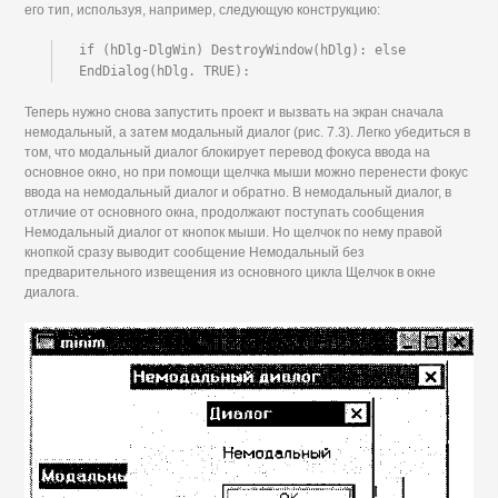
его тип, используя, например, следующую конструкцию:
if (hDlg-DlgWin) DestroyWindow(hDlg): else 
EndDialog(hDlg. TRUE):
Теперь нужно снова запустить проект и вызвать на экран сначала
немодальный, а затем модальный диалог (рис. 7.3). Легко убедиться в
том, что модальный диалог блокирует перевод фокуса ввода на
основное окно, но при помощи щелчка мыши можно перенести фокус
ввода на немодальный диалог и обратно. В немодальный диалог, в
отличие от основного окна, продолжают поступать сообщения
Немодальный диалог от кнопок мыши. Но щелчок по нему правой
кнопкой сразу выводит сообщение Немодальный без
предварительного извещения из основного цикла Щелчок в окне
диалога.