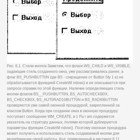
Рис. 6.1. Стили кнопок Заметим, что флаги WS_CHILD и WS_VISIBLE,
задающие стиль созданного окна, уже рассматривались ранее, а
флаг BS_PUSHBUTT0N (где BS - сокращение от Button Sty 1 е) не
обрабатывается функцией CreateWi ndow() и не описывается при
запросе справки по этой функции. Наличие определяющих стиль
кнопки флагов BS__PUSHBUTT0N, BS_AUT0CHECKB0X,
BS_CHECKB0X, BS_AUT0RAD10BUTT0N и BS_RADI0BUTT0N
проверяется уже самой оконной процедурой, закрепленной за
классом Button. Когда при создании окна в оконную процедуру
поступает сообщение WM_CREATE, в 1 Pa г am содержится
указатель на структуру данных, полями которой дублируются
параметры функции CreateWi ndow(). Поэтому оконная процедура
может получить и использовать стиль создаваемой кнопки для
модификации своей работы. Код, приведенный в листинге 6.11,