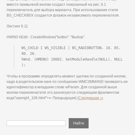
вместо привычной кнопки создаст показанный на рис. 6.1
переключатель для выбора варианта. При использовании стиля
BS_CHECKB0X создается флажок независимого переключателя.
Листинг 6.11
HWND hEdit - CreateWindow("button". "Выбор".
WS_CHILD I WS_VISIBLE | BS_RADI0BUTT0N. 10. 85. 
90. 20.

hWnd. (HMENU) 10002. GetModuleHandle(NULL). NULL 
);
Чтобы в программе определять момент щелчка по созданной кнопке,
надо в родительском окне по сообщению WMC0MMAND проверять ее
идентификатор в младшем слове wParam. Для созданной выше
кнопки-переключателя это реализуется следующим фрагментом
кода"opengl4_106.html">⇐ Предыдущая|
|Следующая ⇒