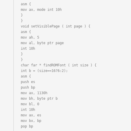
asm {

mov ax, mode int 10h

}

}

void setVisiblePage ( int page ) {

asm {

mov ah, 5

mov al, byte ptr page

int 10h

}

}

char far * findROMFont ( int size ) {

int b = (size==16?6:2);

asm {

push es

push bp

mov ax, 1130h

mov bh, byte ptr b

mov bl, 0

int 10h

mov ax, es

mov bx, bp

pop bp
