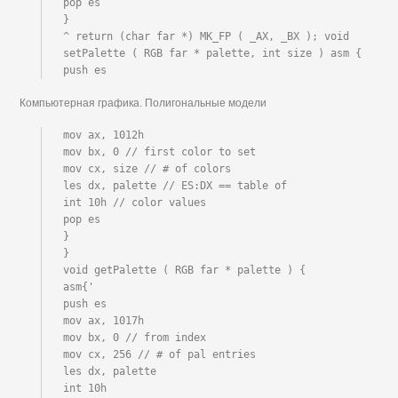
pop es

}

^ return (char far *) MK_FP ( _AX, _BX ); void 
setPalette ( RGB far * palette, int size ) asm {

push es
Компьютерная графика. Полигональные модели
mov ax, 1012h

mov bx, 0 // first color to set

mov cx, size // # of colors

les dx, palette // ES:DX == table of

int 10h // color values

pop es

}

}

void getPalette ( RGB far * palette ) {

asm{'

push es

mov ax, 1017h

mov bx, 0 // from index

mov cx, 256 // # of pal entries

les dx, palette

int 10h
