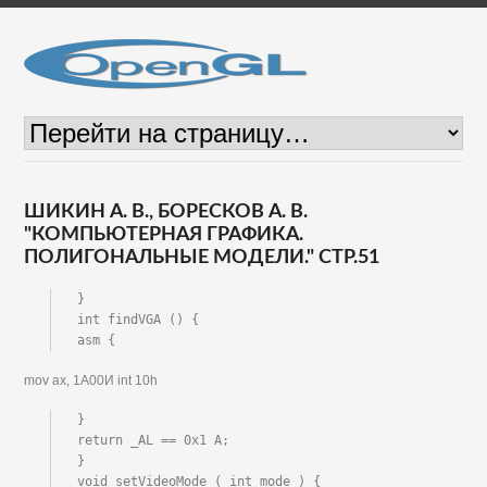
ШИКИН А. В., БОРЕСКОВ А. В.
"КОМПЬЮТЕРНАЯ ГРАФИКА.
ПОЛИГОНАЛЬНЫЕ МОДЕЛИ." СТР.51
}

int findVGA () {

asm {
mov ax, 1А00И int 10h
}

return _AL == 0x1 A;

}

void setVideoMode ( int mode ) {
