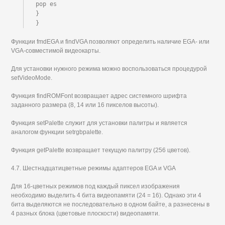
pop es

}

}
Функции fmdEGA и findVGA позволяют определить наличие EGA- или
VGA-совместимой видеокарты.
Для установки нужного режима можно воспользоваться процедурой
setVideoMode.
Функция findROMFont возвращает адрес системного шрифта
заданного размера (8, 14 или 16 пикселов высоты).
Функция setPalette служит для установки палитры и является
аналогом функции setrgbpalette.
Функция getPalette возвращает текущую палитру (256 цветов).
4.7. Шестнадцатицветные режимы адаптеров EGA и VGA
Для 16-цветных режимов под каждый пиксел изображения
необходимо выделить 4 бита видеопамяти (24 = 16). Однако эти 4
бита выделяются не последовательно в одном байте, а разнесены в
4 разных блока (цветовые плоскости) видеопамяти.