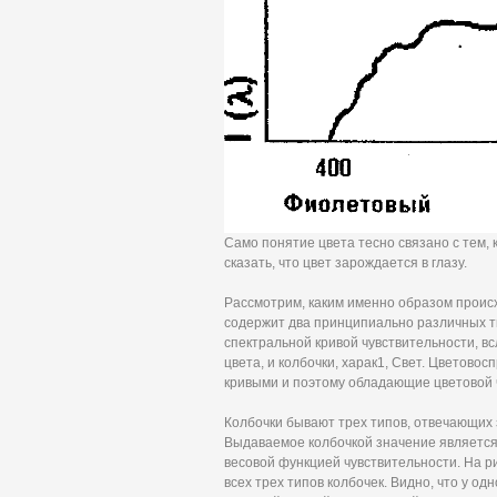
Само понятие цвета тесно связано с тем, 
сказать, что цвет зарождается в глазу.
Рассмотрим, каким именно образом происх
содержит два принципиально различных т
спектральной кривой чувствительности, вс
цвета, и колбочки, харак1, Свет. Цветов
кривыми и поэтому обладающие цветовой 
Колбочки бывают трех типов, отвечающих 
Выдаваемое колбочкой значение является
весовой функцией чувствительности. На р
всех трех типов колбочек. Видно, что у од