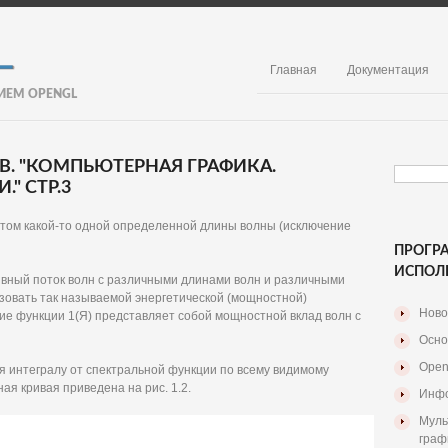
Главная
Документация
ИЕМ OPENGL
. В. "КОМПЬЮТЕРНАЯ ГРАФИКА.
" СТР.3
етом какой-то одной определенной длины волны (исключение
ПРОГР
ИСПОЛ
вный поток волн с различными длинами волн и различными
зовать так называемой энергетической (мощностной)
Ново
ние функции 1(Я) представляет собой мощностной вклад волн с
Осно
Open
я интегралу от спектральной функции по всему видимому
ая кривая приведена на рис. 1.2.
Инфо
Муль
граф