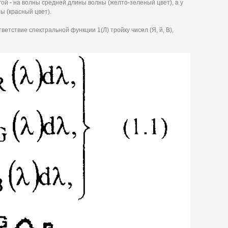
гой - на волны средней длины волны (желто-зеленый цвет), а у
ы (красный цвет).
тветствие спектральной функции 1(Л) тройку чисел (Я, й, В),