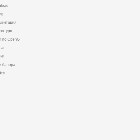
load
ng
ментация
ратура
и по OpenGl
ьи
ки
 банера
йте