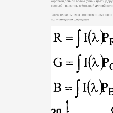
короткой длиной волны (синий цвет), у дру
третьей - на волны с большой длиной волн
Таким образом, глаз человека ставит в соо
получаемую по формулам