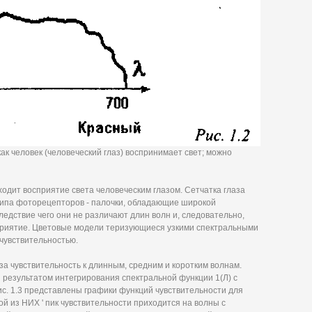
как человек (человеческий глаз) воспринимает свет; можно
одит восприятие света человеческим глазом. Сетчатка глаза
ипа фоторецепторов - палочки, обладающие широкой
ледствие чего они не различают длин волн и, следовательно,
осприятие. Цветовые модели теризующиеся узкими спектральными
чувствительностью.
за чувствительность к длинным, средним и коротким волнам.
 результатом интегрирования спектральной функции 1(Л) с
ис. 1.3 представлены графики функций чувствительности для
ной из НИХ ' пик чувствительности приходится на волны с