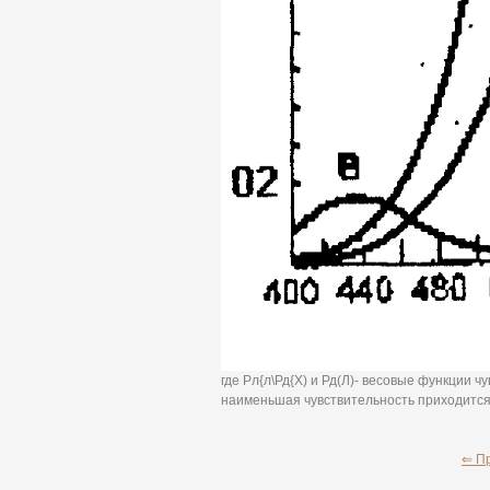
где Рл{л\Рд{Х) и Рд(Л)- весовые функции ч
наименьшая чувствительность приходится 
⇐ П