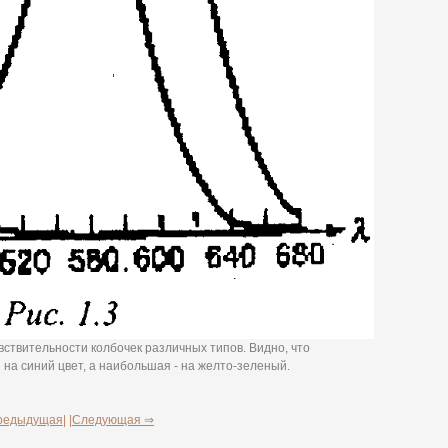
увствительности колбочек различных типов. Видно, что
на синий цвет, а наибольшая - на желто-зеленый.
редыдущая|
|Следующая ⇒