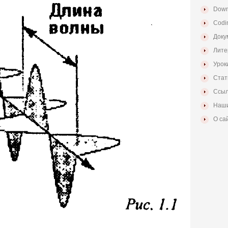
Down
Codi
Доку
Лите
Урок
Стат
Ссыл
Наши
О са