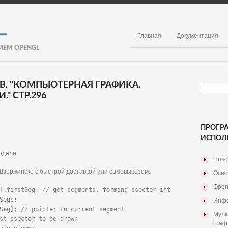
Главная
Документация
ИЕМ OPENGL
. В. "КОМПЬЮТЕРНАЯ ГРАФИКА.
" СТР.296
ПРОГР
ИСПОЛ
одели
Ново
Дзержинске с быстрой доставкой или самовывозом.
Осно
Open
].firstSeg; // get segments, forming ssector int 
Segs;

Инфо
Seg]; // pointer to current segment

Муль
st ssector to be drawn

граф