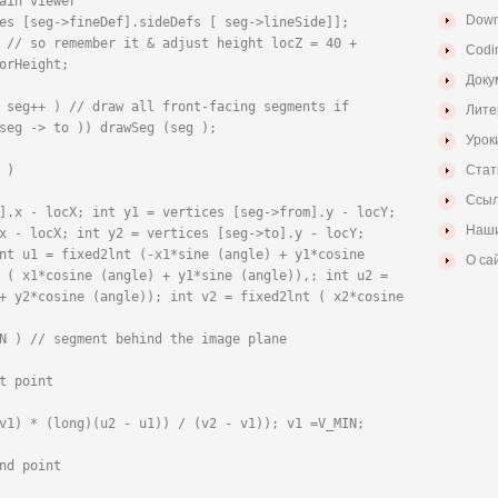
ain viewer

Down
es [seg->fineDef].sideDefs [ seg->lineSide]];

 // so remember it & adjust height locZ = 40 + 
Codi
orHeight;

Доку
 seg++ ) // draw all front-facing segments if 
Лите
seg -> to )) drawSeg (seg );

Урок
)

Стат
Ссыл
].x - locX; int y1 = vertices [seg->from].y - locY; 
Наши
x - locX; int y2 = vertices [seg->to].y - locY;

nt u1 = fixed2lnt (-x1*sine (angle) + y1*cosine 
О са
 ( x1*cosine (angle) + y1*sine (angle)),; int u2 = 
+ y2*cosine (angle)); int v2 = fixed2lnt ( x2*cosine 
N ) // segment behind the image plane

t point

v1) * (long)(u2 - u1)) / (v2 - v1)); v1 =V_MIN;

nd point
