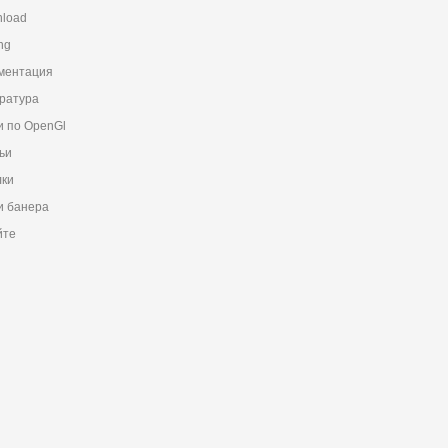
load
ng
ментация
ратура
и по OpenGl
ьи
ки
 банера
йте