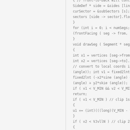
{ // front-to-back will cont
SideDef * side = &sides [lin
curSector = &subSectors [s];
sectors [side -> sector].flo
}

for (int i = 0; i < numSegs;
(frontFacing ( seg -> from, 
}

void drawSeg ( Segment * seg 
{

int x1 = vertices [seg->from
int x2 = vertices [seg->to].
// convert to local coords i
(angle)); int v1 = fixed2lnt
fixed2lnt (-x2*sine (angle) 
(angle) + y2*skie (angle));

if ( v1 < V_MIN && v2 < V_MI
return;

if ( v1 < V_MIN ) // clip 1s
{

u1 += (int)(((long)(V_MIN - 
}

if ( v2 < VJvllN ) // clip 2
{
