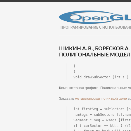
ПРОГРАМИРОВАНИЕ С ИСПОЛЬЗОВАН
ШИКИН А. В., БОРЕСКОВ А
ПОЛИГОНАЛЬНЫЕ МОДЕЛИ.
}

}

void drawSubSector (int s )
Компьютерная графика. Полигональные м
Заказать
металлопрокат по низкой цене
в 
int firstSeg = subSectors [s
numSegs = subSectors [s].num
Segment * seg = &segs [first
if ( curSector == NULL ) //1