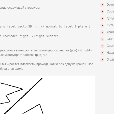
Down
 виде следующей структуры
Codi
Доку
Лите
ing facet Vector3D n; .// normal to facet ( plane ) 
Урок
e BSPNode* right; //right subtree

Стат
Ссыл
ржащуюся в положительном полупространстве (р, п) > d. right -
Наши
ном полупространстве (р, п) < d
О са
 выбирается плоскость, проходящая через одну из граней. Все
збиваются вдоль