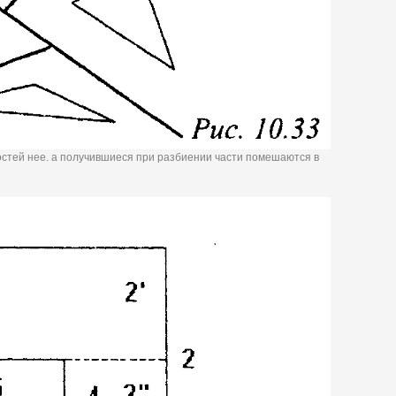
остей нее. а получившиеся при разбиении части помешаются в