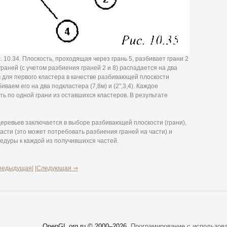
 10.34. Плоскость, проходящая через грань 5, разбивает грани 2
во граней (с учетом разбиения граней 2 и 8) распадается на два
ыбрав для первого кластера в качестве разбивающей плоскости
иваем его на два подкластера (7,8м) и (2",3,4). Каждое
 по одной грани из оставшихся кластеров. В результате
еревьев заключается в выборе разбивающей плоскости (грани),
асти (это может потребовать разбиения граней на части) и
едуры к каждой из получившихся частей.
редыдущая|
|Следующая ⇒
OpenGL.org.ru © 2000–
2026.
Програмирование с использов