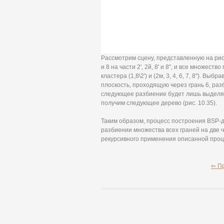
Рассмотрим сцену, представленную на рис.
и 8 на части 2', 2й, 8' и 8", и все множест
кластера (1,8\2') и (2м, 3, 4, 6, 7, 8"). В
плоскость, проходящую через грань 6, разб
следующее разбиение будет лишь выделять
получим следующее дерево (рис. 10.35).
Таким образом, процесс построения BSP-д
разбиении множества всех граней на две ч
рекурсивного применения описанной проц
⇐ П