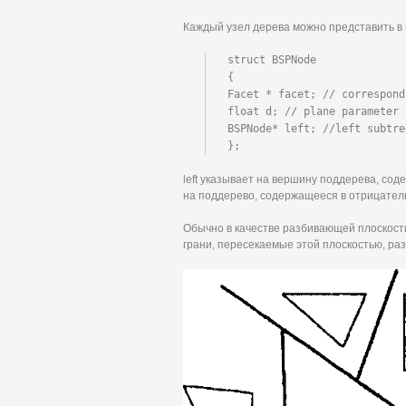
Каждый узел дерева можно представить в
struct BSPNode

{

Facet * facet; // correspond
float d; // plane parameter

BSPNode* left; //left subtre
};
left указывает на вершину поддерева, соде
на поддерево, содержащееся в отрицатель
Обычно в качестве разбивающей плоскости
грани, пересекаемые этой плоскостью, ра