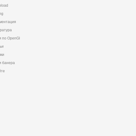
load
ng
ментация
ратура
и по OpenGl
ьи
ки
 банера
йте