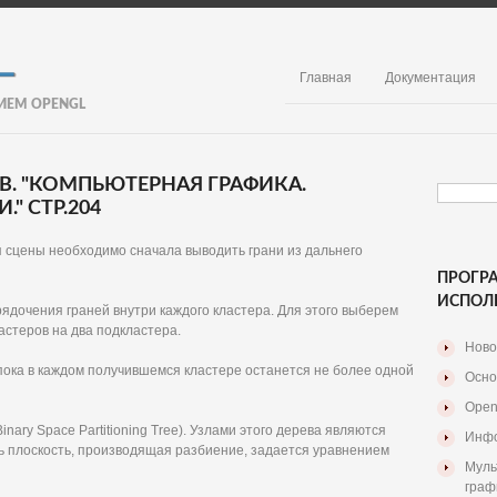
Главная
Документация
ИЕМ OPENGL
. В. "КОМПЬЮТЕРНАЯ ГРАФИКА.
" СТР.204
 сцены необходимо сначала выводить грани из дальнего
ПРОГР
ИСПОЛ
дочения граней внутри каждого кластера. Для этого выберем
астеров на два подкластера.
Ново
пока в каждом получившемся кластере останется не более одной
Осно
Open
nary Space Partitioning Tree). Узлами этого дерева являются
Инфо
ь плоскость, производящая разбиение, задается уравнением
Муль
граф