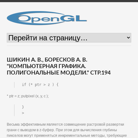
ШИКИН А. В., БОРЕСКОВ А. В.
"КОМПЬЮТЕРНАЯ ГРАФИКА.
ПОЛИГОНАЛЬНЫЕ МОДЕЛИ." СТР.194
if (* ptr > z ) {
* ptr = z; putpixel (x, у, с );
}

>
Весьма эффективным является совмещение растровой развертки
грани с выводом в z-буфер. При этом для вычисления глубины
пикселов могут применяться инкрементальные методы, требующие