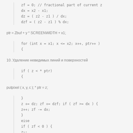
zf = 0; // fractional part of current z

dx = x2 - x1;

dz = ( z2 - z1 ) / dx;

dzf = ( z2 - z1 ) % dx;
ptr = Zbuf + у * SCREENWIDTH + x1;
for (int x = x1; x <= x2; x++, ptr++ )

{
10. Удаление невидимых линий и поверхностей
if ( z < * ptr)

{
putpixel ( х, у, с ); * ptr = z;
}

z += dz; zf += dzf; if ( zf >= dx ) {

z++; zf -= dx;

}

eise

if ( zf < 0 ) {

z~;
