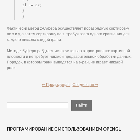
zf += dx;

}

}
Фактически метод z-буфера осуществляет поразрядную сортировку
по х и у, а затем сортировку по z, требуя всего одного сравнения для
каждого пиксела каждой грани.
Метод z-буфера рабдтает исключительно в пространстве картинной
плоскости и не требует никакой предварительной обработки данных.
Порядок, в котором грани выводятся на экран, не играет никакой
роли.
⇐ Предыдущая|
|Следующая ⇒
ПРОГРАМИРОВАНИЕ С ИСПОЛЬЗОВАНИЕМ OPENGL