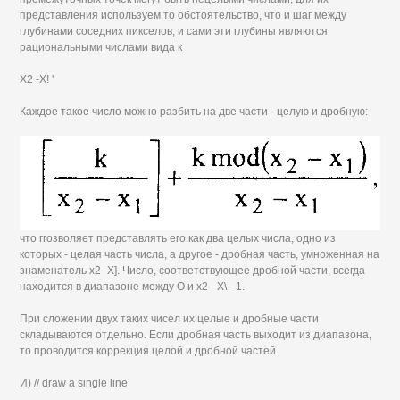
представления используем то обстоятельство, что и шаг между
глубинами соседних пикселов, и сами эти глубины являются
рациональными числами вида к
Х2 -X! '
Каждое такое число можно разбить на две части - целую и дробную:
что ггозволяет представлять его как два целых числа, одно из
которых - целая часть числа, а другое - дробная часть, умноженная на
знаменатель х2 -X]. Число, соответствующее дробной части, всегда
находится в диапазоне между О и х2 - Х\ - 1.
При сложении двух таких чисел их целые и дробные части
складываются отдельно. Если дробная часть выходит из диапазона,
то проводится коррекция целой и дробной частей.
И) // draw a single line