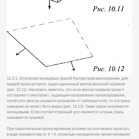
10.2.1. Отсечение нелицевых граней Рассмотрим многогранник, для
каждой грани которого задан единичный вектор внешней нормали
(рис. 10.11). Несложно заметить, что если вектор нормали грани п
составляет с вектором /, задающим направление проектирования,
тупой угол (вектор нормали направлен от наблюдателя), то эта грань
заведомо не может быть видна (рис. 10.12). Такие грани называются
нелицевыми. Если соответствующий угол является острым, грань
называется лицевой.
При параллельном проектировании условие на угол можно записать
в виде неравенства (п, I) < 0, поскольку направление проектирования