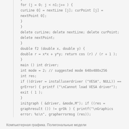
for (j = 0; j < n1;j++ ) {

curLine 0] = nextLine [j]; curPoint [j] = 
nextPoint 0];

}

}

delete curLine; delete nextLine; delete curPoint; 
delete nextPoint;

}

double f2 (double x, double y) {

double r = x*x + y*y; return cos (r) / (r + 1 );

}

main () int driver;

int mode = 2; // suggested mode 640x480x256

int res;

if ((driver = installuserdriver ("VESA", NULL)) == 
grError) { printf ("\nCannot load VESA driver"); 
exit ( 1 );

}

initgraph ( &driver, &mode,M"); if ((res = 
graphresult ()) != grOk ) { printf("\nGraphics 
error: %s\n", grapherrormsg (res));
Компьютерная графика. Полигональные модели