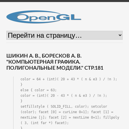
ШИКИН А. В., БОРЕСКОВ А. В.
"КОМПЬЮТЕРНАЯ ГРАФИКА.
ПОЛИГОНАЛЬНЫЕ МОДЕЛИ." СТР.181
color = 64 + (int)( 20 + 43 * ( n & e3 ) / !n );

}

else { color = 63;

color = (int)( 20 - 43 * ( n & e3 ) / !n );

}

setfillstyle ( SOLID_FILL, color); setcolor 
(color); facet [0] = curLine 0+1]; facet [1] = 
nextLine [j]; facet [2] = nextLine 0+1]; fillpoly 
( 3, (int far *) facet);

}
