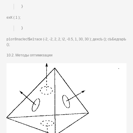
}
ехК ( 1 );
}
р1от8пас!ес!$и1тасе (-2, -2, 2, 2, \2, -0.5, 1, 30, 30 ); дехсЬ (); сЬБедгарЬ
();
10.2. Методы оптимизации