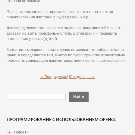
от грани не зависит.
При центральном проектировании с центром в точке с вектор
проектирования для точки р будет равен / = с-р.
Для определения того, является заданная грань лицевой или нет,
достаточно взять произвольную точку р этой грани и ггроверить
выполнение условия (п, I) < 0.
Знак этого скалярного произведения не зависит от выбора точки на
грани, а определяется тем, в каком полупространстве относительно
плоскости, содержащей данную грань, лежит центр проектирования.
⇐ Предыдущая|
|Следующая ⇒
ПРОГРАМИРОВАНИЕ С ИСПОЛЬЗОВАНИЕМ OPENGL
Новости