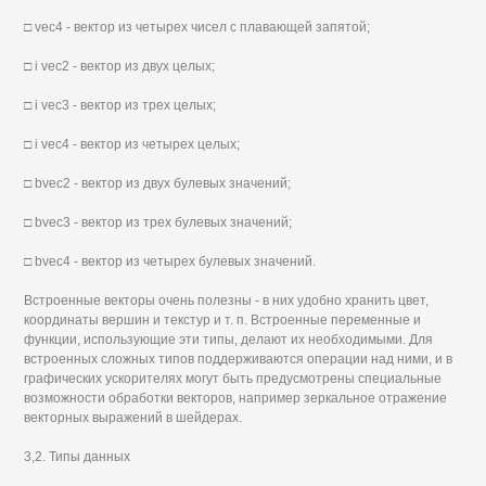
□ vec4 - вектор из четырех чисел с плавающей запятой;
□ i vec2 - вектор из двух целых;
□ i vec3 - вектор из трех целых;
□ i vec4 - вектор из четырех целых;
□ bvec2 - вектор из двух булевых значений;
□ bvec3 - вектор из трех булевых значений;
□ bvec4 - вектор из четырех булевых значений.
Встроенные векторы очень полезны - в них удобно хранить цвет,
координаты вершин и текстур и т. п. Встроенные переменные и
функции, использующие эти типы, делают их необходимыми. Для
встроенных сложных типов поддерживаются операции над ними, и в
графических ускорителях могут быть предусмотрены специальные
возможности обработки векторов, например зеркальное отражение
векторных выражений в шейдерах.
3,2. Типы данных