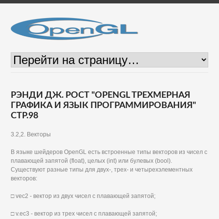
РЭНДИ ДЖ. РОСТ "OPENGL ТРЕХМЕРНАЯ
ГРАФИКА И ЯЗЫК ПРОГРАММИРОВАНИЯ"
СТР.98
3.2,2. Векторы
В языке шейдеров OpenGL есть встроенные типы векторов из чисел с
плавающей запятой (float), целых (int) или булевых (bool).
Существуют разные типы для двух-, трех- и четырехэлементных
векторов:
□ vec2 - вектор из двух чисел с плавающей запятой;
□ v.ec3 - вектор из трех чисел с плавающей запятой;