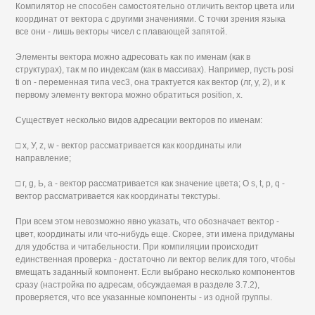
Компилятор не способен самостоятельно отличить вектор цвета или
координат от вектора с другими значениями. С точки зрения языка
все они - лишь векторы чисел с плавающей запятой.
Элементы вектора можно адресовать как по именам (как в
структурах), так м по индексам (как в массивах). Например, пусть posi
ti on - переменная типа vec3, она трактуется как вектор (лг, у, 2), и к
первому элементу вектора можно обратиться position, х.
Существует несколько видов адресации векторов по именам:
□ х, У, z, w - вектор рассматривается как координаты или
направление;
□ г, g, Ь, а - вектор рассматривается как значение цвета; О s, t, р, q -
вектор рассматривается как координаты текстуры.
При всем этом невозможно явно указать, что обозначает вектор -
цвет, координаты или что-нибудь еще. Скорее, эти имена придуманы
для удобства и читабельности. При компиляции происходит
единственная проверка - достаточно ли вектор велик для того, чтобы
вмещать заданный компонент. Если выбрано несколько компонентов
сразу (настройка по адресам, обсуждаемая в разделе 3.7.2),
проверяется, что все указанные компоненты - из одной группы.