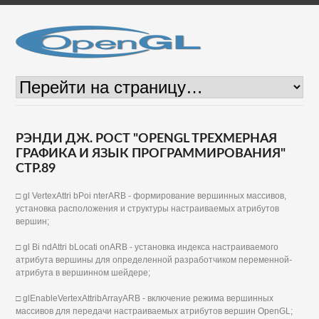
РЭНДИ ДЖ. РОСТ "OPENGL ТРЕХМЕРНАЯ
ГРАФИКА И ЯЗЫК ПРОГРАММИРОВАНИЯ"
СТР.89
□ gl VertexAttri bPoi nterARB - формирование вершинных массивов,
установка расположения и структуры настраиваемых атрибутов
вершин;
□ gl Bi ndAttri bLocati onARB - установка индекса настраиваемого
атрибута вершины для определенной разработчиком переменной-
атрибута в вершинном шейдере;
□ glEnableVertexAttribArrayARB - включение режима вершинных
массивов для передачи настраиваемых атрибутов вершин OpenGL;