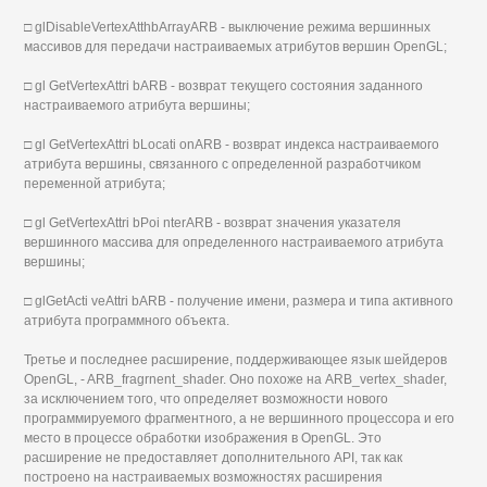
□ glDisableVertexAtthbArrayARB - выключение режима вершинных
массивов для передачи настраиваемых атрибутов вершин OpenGL;
□ gl GetVertexAttri bARB - возврат текущего состояния заданного
настраиваемого атрибута вершины;
□ gl GetVertexAttri bLocati onARB - возврат индекса настраиваемого
атрибута вершины, связанного с определенной разработчиком
переменной атрибута;
□ gl GetVertexAttri bPoi nterARB - возврат значения указателя
вершинного массива для определенного настраиваемого атрибута
вершины;
□ glGetActi veAttri bARB - получение имени, размера и типа активного
атрибута программного объекта.
Третье и последнее расширение, поддерживающее язык шейдеров
OpenGL, - ARB_fragrnent_shader. Оно похоже на ARB_vertex_shader,
за исключением того, что определяет возможности нового
программируемого фрагментного, а не вершинного процессора и его
место в процессе обработки изображения в OpenGL. Это
расширение не предоставляет дополнительного API, так как
построено на настраиваемых возможностях расширения