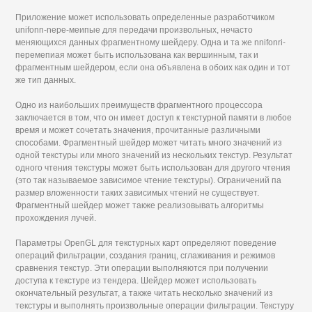
Приложение может использовать определенные разработчиком
unifonn-nepe-меипые для передачи произвольных, нечасто
меняющихся данных фрагментному шейдеру. Одна и та же nnifonri-
перемепиая может быть использована как вершинным, так и
фрагментным шейдером, если она объявлена в обоих как один и тот
же тип данных.
Одно из наибольших преимуществ фрагментного процессора
заключается в том, что он имеет доступ к текстурной памяти в любое
время и может сочетать значения, прочитанные различными
способами. Фрагментный шейдер может читать много значений из
одной текстуры или много значений из нескольких текстур. Результат
одного чтения текстуры может быть использован для другого чтения
(это так называемое зависимое чтение текстуры). Ограничений па
размер вложенности таких зависимых чтений не существует.
Фрагментный шейдер может также реализовывать алгоритмы
прохождения лучей.
Параметры OpenGL для текстурных карт определяют поведение
операций фильтрации, создания границ, сглаживания и режимов
сравнения текстур. Эти операции выполняются при получении
доступа к текстуре из тендера. Шейдер может использовать
окончательный результат, а также читать несколько значений из
текстуры и выполнять произвольные операции фильтрации. Текстуру