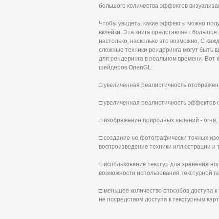
большого количества эффектов визуализа
Чтобы увидеть, какие эффекты можно пол
вклейки. Эта книга представляет большо
настолько, насколько это возможно, С ка
сложные техники рендеринга могут быть 
для рендеринга в реальном времени. Вот к
шейдеров OpenGL:
□ увеличенная реалистичность отображения 
□ увеличенная реалистичность эффектов ос
□ изображение природных явлений - огня, д
□ создание не фотографически точных изо
воспроизведение техники иллюстрации и т.
□ использование текстур для хранения нор
возможности использования текстурной п
□ меньшее количество способов доступа к 
не посредством доступа к текстурным кар