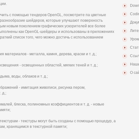
ции.
Down
Codi
учить с помощью тендеров OpenGL, посмотрите па цветные
е разнообразие шейдеров, которые улучшают поверхность
Доку
ждым новым поколением графических ускорителей все более
Лите
выполнены как OpenGL-шейдеры и использованы в приложениях
раткий список того, чего можно достичь с использованием
Урок
Стат
материалов - металла, камня, дерева, краски и т. д.;
Ссыл
Наши
вещения - освещенных областей, мягких теней и т. д.;
О са
ыма, воды, облаков и т. д.;
бражений - имитация живописи, рисунка пером,
 д.;
малей, блеска, полиномных коэффициентов и т. д. - новые
амяти;
текстурам - текстуры могут быть созданы с помощью процедур, а
там, хранящимся в текстурной памяти;