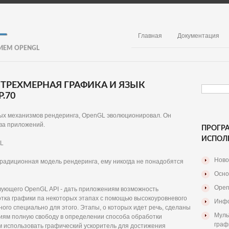
Главная
Документация
ИЕМ OPENGL
 ТРЕХМЕРНАЯ ГРАФИКА И ЯЗЫК
.70
ых механизмов рендеринга, OpenGL эволюционировал. Он
ва приложений.
ПРОГР
ИСПОЛ
GL
Ново
радиционная модель рендеринга, ему никогда не понадобятся
Осно
Open
вующего OpenGL API - дать приложениям возможность
отка графики па некоторых этапах с помощью высокоуровневого
Инфо
ого специально для этого. Этапы, о которых идет речь, сделаны
Муль
ям полную свободу в определении способа обработки
граф
 использовать графический ускоритель для достижения