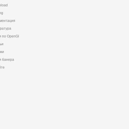
load
ng
ментация
ратура
и по OpenGl
ьи
ки
 банера
йте