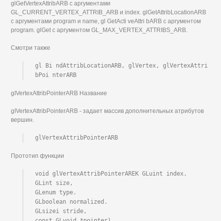
glGetVertexAttribARB с аргументами
GL_CURRENT_VERTEX_ATTRIB_ARB и index. glGetAttribLocationARB
с аргументами program и name, gl GetActi veAttri bARB с аргументом
program. glGet с аргументом GL_MAX_VERTEX_ATTRIBS_ARB.
Смотри также
gl Bi ndAttribLocationARB, glVertex, glVertexAttri 
bPoi nterARB
gIVertexAttribPointerARB Название
gIVertexAttribPointerARB - задает массив дополнительных атрибутов
вершин.
glVertexAttribPointerARB
Прототип функции
void glVertexAttribPointerAREK GLuint index.

GLint size,

GLenum type.

GLboolean normalized.

GLsizei stride,

const GLvoid *pointer)