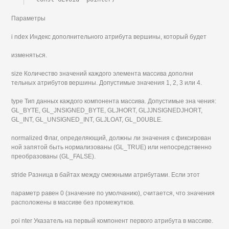
Параметры
i ndex Индекс дополнительного атрибута вершины, который будет
изменяться.
size Количество значений каждого элемента массива дополни
тельных атрибутов вершины. Допустимые значения 1, 2, 3 или 4.
type Тип данных каждого компонента массива. Допустимые зна чения:
GL_BYTE, GL_JNSIGNED_BYTE, GLJHORT, GLJJNSIGNEDJHORT,
GL_INT, GL_UNSIGNED_INT, GLJLOAT, GL_D0UBLE.
normalized Флаг, определяющий, должны ли значения с фиксирован
ной запятой быть нормализованы (GL_TRUE) или непосредственно
преобразованы (GL_FALSE).
stride Разница в байтах между смежными атрибутами. Если этот
параметр равен 0 (значение по умолчанию), считается, что значения
расположены в массиве без промежутков.
poi nter Указатель на первый компонент первого атрибута в массиве.