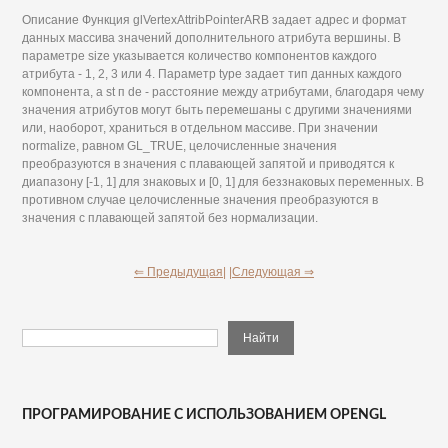
Описание Функция glVertexAttribPointerARB задает адрес и формат
данных массива значений дополнительного атрибута вершины. В
параметре size указывается количество компонентов каждого
атрибута - 1, 2, 3 или 4. Параметр type задает тип данных каждого
компонента, a st п de - расстояние между атрибутами, благодаря чему
значения атрибутов могут быть перемешаны с другими значениями
или, наоборот, храниться в отдельном массиве. При значении
normalize, равном GL_TRUE, целочисленные значения
преобразуются в значения с плавающей запятой и приводятся к
диапазону [-1, 1] для знаковых и [0, 1] для беззнаковых переменных. В
противном случае целочисленные значения преобразуются в
значения с плавающей запятой без нормализации.
⇐ Предыдущая|
|Следующая ⇒
ПРОГРАМИРОВАНИЕ С ИСПОЛЬЗОВАНИЕМ OPENGL