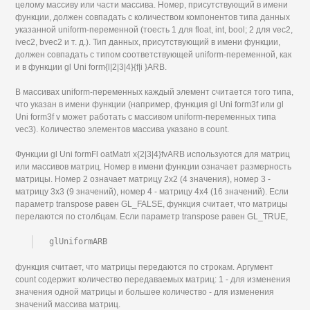
целому массиву или части массива. Номер, присутствующий в имени
функции, должен совпадать с количеством компонентов типа данных
указанной uniform-переменной (тоесть 1 для float, int, bool; 2 для vec2,
ivec2, bvec2 и т. д.). Тип данных, присутствующий в имени функции,
должен совпадать с типом соответствующей uniform-переменной, как
и в функции gl Uni form{l|2|3|4}{f|i }ARB.
В массивах uniform-переменных каждый элемент считается того типа,
что указан в имени функции (например, функция gl Uni form3f или gl
Uni form3f v может работать с массивом uniform-переменных типа
vec3). Количество элементов массива указано в count.
Функции gl Uni formFl oatMatri x{2|3|4}fvARB используются для матриц
или массивов матриц. Номер в имени функции означает размерность
матрицы. Номер 2 означает матрицу 2x2 (4 значения), номер 3 -
матрицу 3x3 (9 значений), номер 4 - матрицу 4x4 (16 значений). Если
параметр transpose равен GL_FALSE, функция считает, что матрицы
перелаются по столбцам. Если параметр transpose равен GL_TRUE,
glUniformARB
функция считает, что матрицы передаются по строкам. Аргумент
count содержит количество передаваемых матриц: 1 - для изменения
значения одной матрицы и большее количество - для изменения
значений массива матриц.