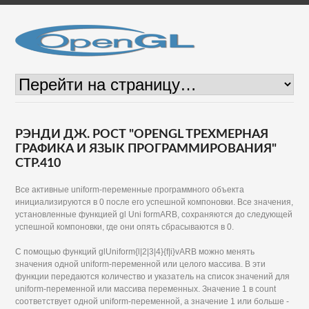
РЭНДИ ДЖ. РОСТ "OPENGL ТРЕХМЕРНАЯ
ГРАФИКА И ЯЗЫК ПРОГРАММИРОВАНИЯ"
СТР.410
Все активные uniform-переменные программного объекта
инициализируются в 0 после его успешной компоновки. Все значения,
установленные функцией gl Uni formARB, сохраняются до следующей
успешной компоновки, где они опять сбрасываются в 0.
С помощью функций glUniform{l|2|3|4}{f|i}vARB можно менять
значения одной uniform-переменной или целого массива. В эти
функции передаются количество и указатель на список значений для
uniform-переменной или массива переменных. Значение 1 в count
соответствует одной uniform-переменной, а значение 1 или больше -