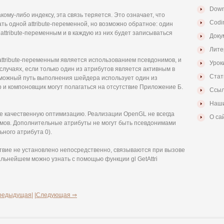
Down
ому-либо индексу, эта связь теряется. Это означает, что
Codi
ать одной attribute-переменной, но возможно обратное: один
attribute-переменным и в каждую из них будет записываться
Доку
Лите
attribute-переменным является использованием псевдонимов, и
Урок
лучаях, если только один из атрибутов является активным в
Стат
можный путь выполнения шейдера использует один из
 и компоновщик могут полагаться на отсутствие Приложение Б.
Ссыл
Наши
е качественную оптимизацию. Реализации OpenGL не всегда
О са
мов. Дополнительные атрибуты не могут быть псевдонимами
ного атрибута 0).
твие не установлено непосредственно, связываются при вызове
альнейшем можно узнать с помощью функции gl GetAttri
редыдущая|
|Следующая ⇒