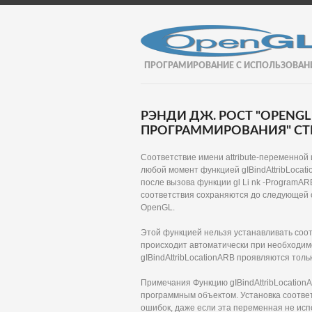
ПРОГРАМИРОВАНИЕ С ИСПОЛЬЗОВАН
РЭНДИ ДЖ. РОСТ "OPENGL
ПРОГРАММИРОВАНИЯ" СТР
Соответствие имени attribute-переменной
любой момент функцией gIBindAttribLocat
после вызова функции gl Li nk -ProgramA
соответствия сохраняются до следующей 
OpenGL.
Этой функцией нельзя устанавливать соо
происходит автоматически при необходим
gIBindAttribLocationARB проявляются тол
Примечания Функцию gIBindAttribLocatio
программным объектом. Установка соответ
ошибок, даже если эта переменная не ис