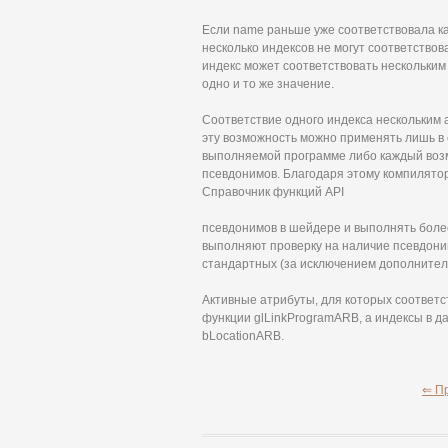
Если name раньше уже соответствовала как
несколько индексов не могут соответствов
индекс может соответствовать нескольким 
одно и то же значение.
Соответствие одного индекса нескольким 
эту возможность можно применять лишь в с
выполняемой программе либо каждый воз
псевдонимов. Благодаря этому компилятор
Справочник функций API
псевдонимов в шейдере и выполнять боле
выполняют проверку на наличие псевдони
стандартных (за исключением дополнитель
Активные атрибуты, для которых соответс
функции glLinkProgramARB, а индексы в д
bLocationARB.
⇐ П