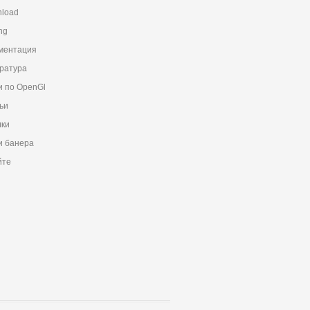
load
ng
ментация
ратура
и по OpenGl
ьи
ки
 банера
йте