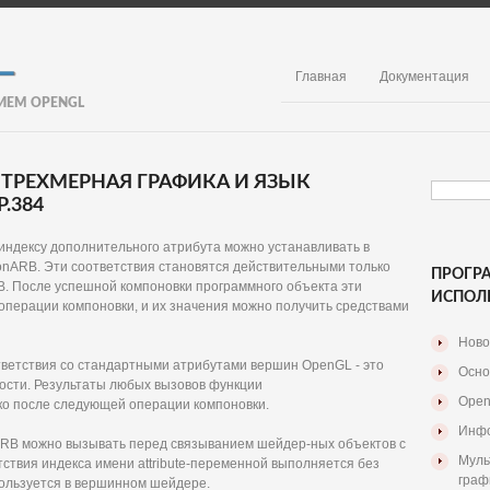
Главная
Документация
ИЕМ OPENGL
 ТРЕХМЕРНАЯ ГРАФИКА И ЯЗЫК
.384
 индексу дополнительного атрибута можно устанавливать в
ionARB. Эти соответствия становятся действительными только
ПРОГР
RB. После успешной компоновки программного объекта эти
ИСПОЛ
операции компоновки, и их значения можно получить средствами
Ново
тветствия со стандартными атрибутами вершин OpenGL - это
Осно
ости. Результаты любых вызовов функции
Open
ько после следующей операции компоновки.
Инфо
nARB можно вызывать перед связыванием шейдер-ных объектов с
Муль
ствия индекса имени attribute-переменной выполняется без
граф
пользуется в вершинном шейдере.