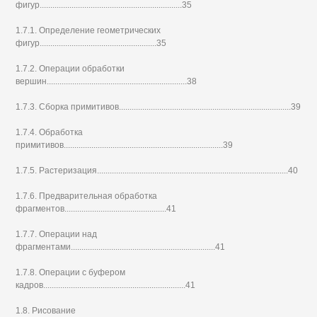
фигур...................................................................35
1.7.1. Определение геометрических
фигур.......................................................35
1.7.2. Операции обработки
вершин..................................................................38
1.7.3. Сборка примитивов.................................................................................39
1.7.4. Обработка
примитивов...........................................................................39
1.7.5. Растеризация..........................................................................................40
1.7.6. Предварительная обработка
фрагментов................................................41
1.7.7. Операции над
фрагментами....................................................................41
1.7.8. Операции с буфером
кадров...................................................................41
1.8. Рисование