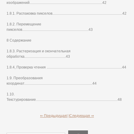
изображений.................................................................................42
1.8.1. Распаковка пикселов..............................................................................42
1.8.2. Перемещение
пикселов..........................................................................43
8 Содержание
1.8.3. Растеризация и окончательная
обработка..............................................43
1.8.4, Проверка чтения ....................................................................................44
1.9. Преобразования
координат............................................................................44
1.10.
Текстурирование...........................................................................................48
⇐ Предыдущая|
|Следующая ⇒