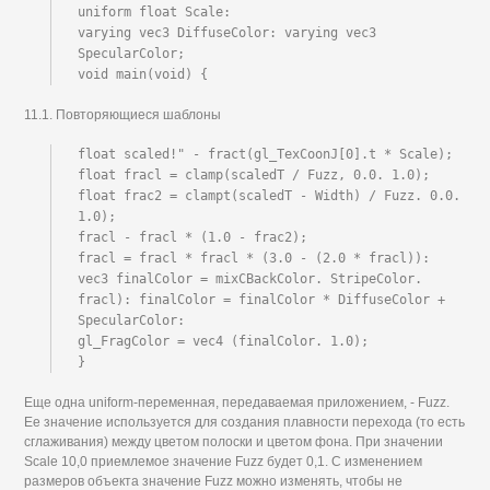
uniform float Scale:

varying vec3 DiffuseColor: varying vec3 
SpecularColor;

void main(void) {
11.1. Повторяющиеся шаблоны
float scaled!" - fract(gl_TexCoonJ[0].t * Scale);

float fracl = clamp(scaledT / Fuzz, 0.0. 1.0);

float frac2 = clampt(scaledT - Width) / Fuzz. 0.0. 
1.0);

fracl - fracl * (1.0 - frac2);

fracl = fracl * fracl * (3.0 - (2.0 * fracl)):

vec3 finalColor = mixCBackColor. StripeColor. 
fracl): finalColor = finalColor * DiffuseColor + 
SpecularColor:

gl_FragColor = vec4 (finalColor. 1.0);

}
Еще одна uniform-переменная, передаваемая приложением, - Fuzz.
Ее значение используется для создания плавности перехода (то есть
сглаживания) между цветом полоски и цветом фона. При значении
Scale 10,0 приемлемое значение Fuzz будет 0,1. С изменением
размеров объекта значение Fuzz можно изменять, чтобы не