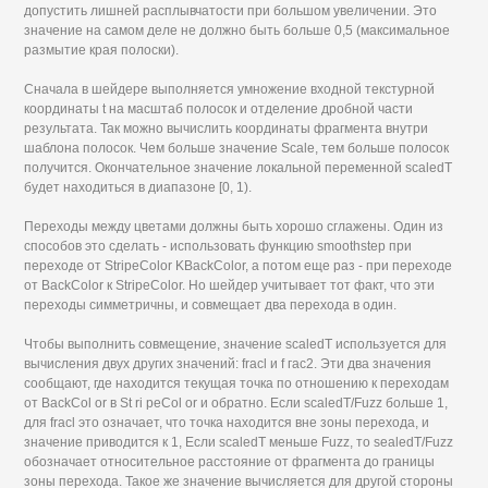
допустить лишней расплывчатости при большом увеличении. Это
значение на самом деле не должно быть больше 0,5 (максимальное
размытие края полоски).
Сначала в шейдере выполняется умножение входной текстурной
координаты t на масштаб полосок и отделение дробной части
результата. Так можно вычислить координаты фрагмента внутри
шаблона полосок. Чем больше значение Scale, тем больше полосок
получится. Окончательное значение локальной переменной scaledT
будет находиться в диапазоне [0, 1).
Переходы между цветами должны быть хорошо сглажены. Один из
способов это сделать - использовать функцию smoothstep при
переходе от StripeColor KBackColor, а потом еще раз - при переходе
от BackColor к StripeColor. Но шейдер учитывает тот факт, что эти
переходы симметричны, и совмещает два перехода в один.
Чтобы выполнить совмещение, значение scaledT используется для
вычисления двух других значений: fracl и f гас2. Эти два значения
сообщают, где находится текущая точка по отношению к переходам
от BackCol or в St ri peCol or и обратно. Если scaledT/Fuzz больше 1,
для fracl это означает, что точка находится вне зоны перехода, и
значение приводится к 1, Если scaledT меньше Fuzz, то sealedT/Fuzz
обозначает относительное расстояние от фрагмента до границы
зоны перехода. Такое же значение вычисляется для другой стороны