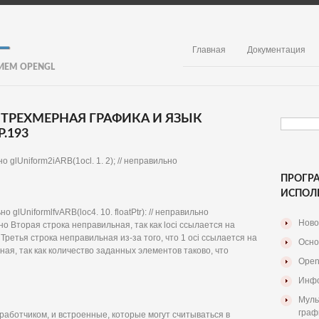
Главная
Документация
ИЕМ OPENGL
 ТРЕХМЕРНАЯ ГРАФИКА И ЯЗЫК
.193
ильно glUniform2iARB(1ocl. 1. 2); // неправильно
ПРОГР
ИСПОЛ
ьно glUniformlfvARB(loc4. 10. floatPtr): // неправильно
Ново
ильно Вторая строка неправильная, так как loci ссылается на
 Третья строка неправильная из-за того, что 1 осі ссылается на
Осно
ьная, так как количество заданных элементов таково, что
Open
Инфо
Муль
граф
аботчиком, и встроенные, которые могут считываться в