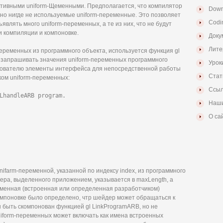
тивными uniform-Щеменными. Предполагается, что компилятор
Down
но нигде не используемые uniform-переменные. Это позволяет
Codi
являть много uniform-переменных, а те из них, что не будут
и компиляции и компоновке.
Доку
Лите
переменных из программного объекта, используется функция gl
т запрашивать значения uniform-переменных программного
Урок
ьзователю элементы интерфейса для непосредственной работы
Стат
ом uniform-переменных:
Ссыл
LhandleARB program.

Наши
О са
farm-переменной, указанной по индексу index, из программного
ера, выделенного приложением, указывается в maxLength, а
ременная (встроенная или определенная разработчиком)
компоновке было определено, чтр шейдер может обращаться к
н быть скомпонован функцией gl LinkProgramARB, но не
iform-переменных может включать как имена встроенных