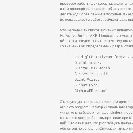
процессе работы шейдера, называются ак
и компоновщик распознают объявленные, 
делать код более гибким и модульным - объ
использоваться в работе, выбрасывать пр
Чтобы получить список активных uniform-
GetActi veUni f onrARB. Приложение може
объекта и предоставлять конечному пол
со значениями определенных разработчик
void glGetActiveuniformARBCG
GLuInt index.

GLsizei maxLength.

GLsizei * length.

GLint *size.

GLenum Hype.

GlcharARB *name)
Эта функция возвращает информацию о uni
объекта program. Размер символьного буф
указатель на буфер - в паше. Uniform-пе
считается активной в тендере, если при 
ней. Это означает, что program уже долже
обязательно успешно. Список активных un