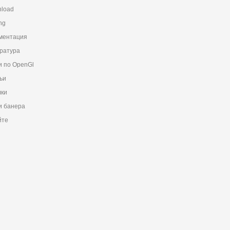
load
ng
ментация
ратура
и по OpenGl
ьи
ки
 банера
йте