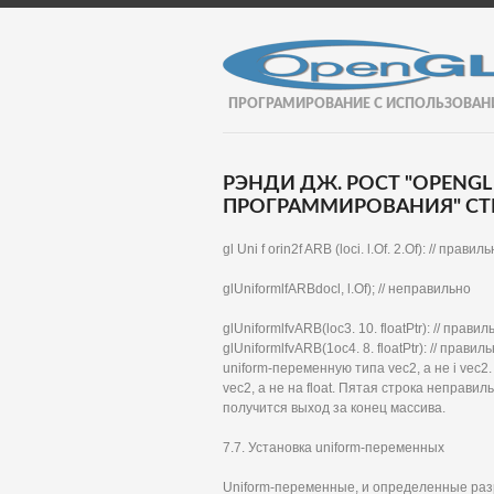
ПРОГРАМИРОВАНИЕ С ИСПОЛЬЗОВАН
РЭНДИ ДЖ. РОСТ "OPENGL
ПРОГРАММИРОВАНИЯ" СТР
gl Uni f orin2f ARB (loci. l.Of. 2.Of): // прав
glUniformlfARBdocl, l.Of); // неправильно
glUniformlfvARB(loc3. 10. floatPtr): // правил
glUniformlfvARB(1oc4. 8. floatPtr): // прав
uniform-переменную типа vec2, а не і vec2.
vec2, а не на float. Пятая строка неправил
получится выход за конец массива.
7.7. Установка uniform-переменных
Uniform-переменные, и определенные разр